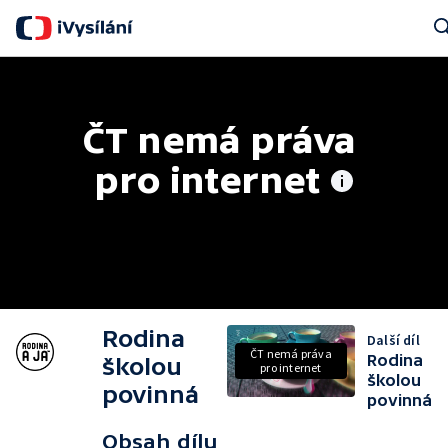
Sear
ČT nemá práva 
pro internet
Rodina
Další díl
ČT nemá práva
Rodina
školou
pro internet
školou
povinná
povinná
Obsah dílu