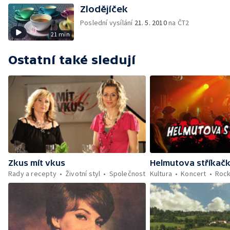
Zlodějíček
Poslední vysílání
21. 5. 2010
na ČT2
21 min
Ostatní také sledují
Zkus mít vkus
Helmutova stříkač
Rady a recepty
Životní styl
Společnost
Kultura
Koncert
Rock