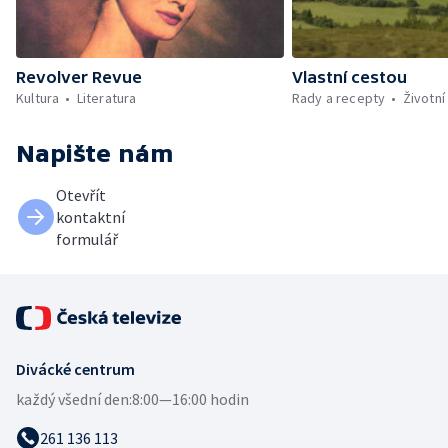
Revolver Revue
Vlastní cestou
Kultura
Literatura
Rady a recepty
Životní
Napište nám
Otevřít
kontaktní
formulář
Divácké centrum
každý všední den:
8:00—16:00 hodin
261 136 113