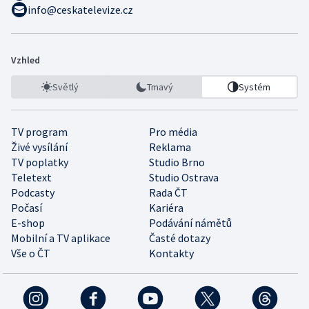
info@ceskatelevize.cz
Vzhled
Světlý
Tmavý
Systém
TV program
Pro média
Živé vysílání
Reklama
TV poplatky
Studio Brno
Teletext
Studio Ostrava
Podcasty
Rada ČT
Počasí
Kariéra
E-shop
Podávání námětů
Mobilní a TV aplikace
Časté dotazy
Vše o ČT
Kontakty