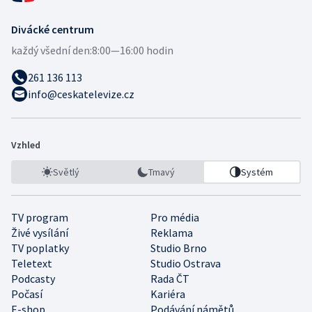
Divácké centrum
každý všední den:
8:00—16:00 hodin
261 136 113
info@ceskatelevize.cz
Vzhled
Světlý
Tmavý
Systém
TV program
Pro média
Živé vysílání
Reklama
TV poplatky
Studio Brno
Teletext
Studio Ostrava
Podcasty
Rada ČT
Počasí
Kariéra
E-shop
Podávání námětů