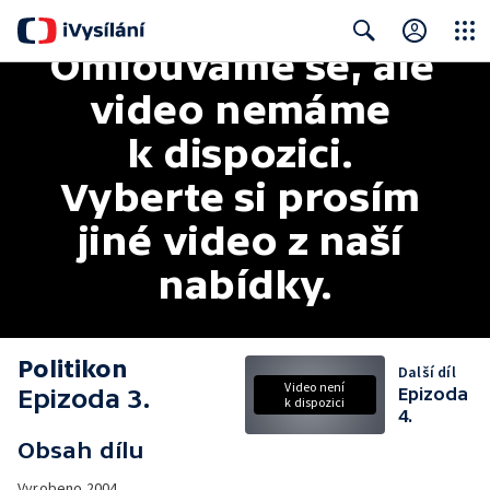
Omlouváme se, ale 
Close
Search
video nemáme 
k dispozici. 
Vyberte si prosím 
jiné video z naší 
nabídky.
Politikon
Další díl
Video není
Epizoda 3.
Epizoda
k dispozici
4.
Obsah dílu
Vyrobeno
2004