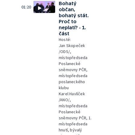
Bohatý
01:20
občan,
bohatý stát.
Proč to
neplatí? - 1.
část
Hosté:
Jan Skopeček
/ODS/,
místopředseda
Poslanecké
sněmovny PČR,
místopředseda
poslaneckého
klubu
Karel Havlíček
/ANO/,
místopředseda
Poslanecké
sněmovny PČR, 1.
místopředseda
hnutí, bývalý