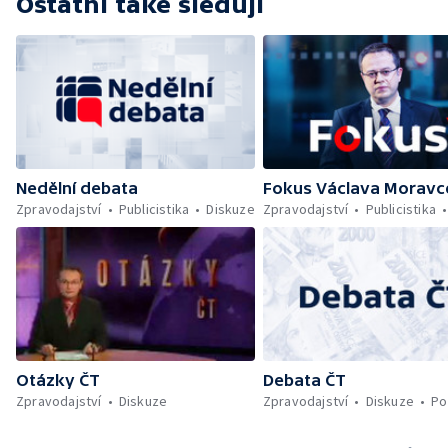
Ostatní také sledují
Nedělní debata
Fokus Václava Moravc
Zpravodajství
Publicistika
Diskuze
Zpravodajství
Publicistika
Otázky ČT
Debata ČT
Zpravodajství
Diskuze
Zpravodajství
Diskuze
Po