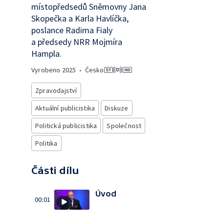
místopředsedů Sněmovny Jana
Skopečka a Karla Havlíčka,
poslance Radima Fialy
a předsedy NRR Mojmíra
Hampla.
Vyrobeno
2025
•
Česko
Zpravodajství
Aktuální publicistika
Diskuze
Politická publicistika
Společnost
Politika
Části dílu
Úvod
00:01