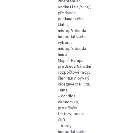
vicepremiér
Radim Fiala /SPD/,
předseda
poslaneckého
klubu,
místopředseda
hospodářského
výboru,
místopředseda
hnutí
Mojmír Hampl,
předseda Národní
rozpočtové rady,
člen NERV, bývalý
viceguvernér ČNB
Téma:
– kondice
ekonomiky,
proinflační
faktory, postoj
ČNB
– brzdy
hospodářského