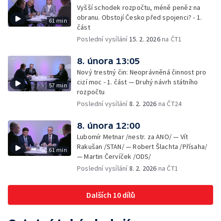
Vyšší schodek rozpočtu, méně peněz na
obranu. Obstojí Česko před spojenci? - 1.
61 min
část
Poslední vysílání
15. 2. 2026
na ČT1
8. února 13:05
Nový trestný čin: Neoprávněná činnost pro
cizí moc - 1. část — Druhý návrh státního
57 min
rozpočtu
Poslední vysílání
8. 2. 2026
na ČT24
8. února 12:00
Lubomír Metnar /nestr. za ANO/ — Vít
Rakušan /STAN/ — Robert Šlachta /Přísaha/
61 min
— Martin Červíček /ODS/
Poslední vysílání
8. 2. 2026
na ČT1
Dalších 10 dílů