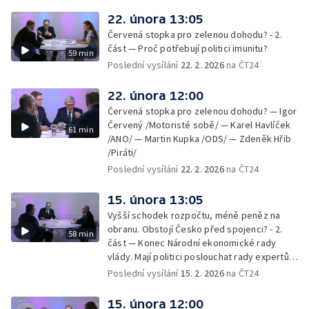
22. února 13:05
Červená stopka pro zelenou dohodu? - 2.
část — Proč potřebují politici imunitu?
59 min
Poslední vysílání
22. 2. 2026
na ČT24
22. února 12:00
Červená stopka pro zelenou dohodu? — Igor
Červený /Motoristé sobě/ — Karel Havlíček
61 min
/ANO/ — Martin Kupka /ODS/ — Zdeněk Hřib
/Piráti/
Poslední vysílání
22. 2. 2026
na ČT24
15. února 13:05
Vyšší schodek rozpočtu, méně peněz na
obranu. Obstojí Česko před spojenci? - 2.
58 min
část — Konec Národní ekonomické rady
vlády. Mají politici poslouchat rady expertů,
nebo mají svou hlavu?
Poslední vysílání
15. 2. 2026
na ČT24
15. února 12:00