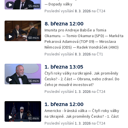
— Dopady války
55 min
Poslední vysílání
8. 3. 2026
na ČT24
8. března 12:00
Imunita pro Andreje Babiše a Tomia
Okamuru. — Tomio Okamura (SPD) — Markéta
60 min
Pekarová Adamová (TOP 09) — Miroslava
Němcová (ODS) — Radek Vondráček (ANO)
Poslední vysílání
8. 3. 2026
na ČT1
1. března 13:05
Čtyři roky války na Ukrajině. Jak proměnily
Česko? - 2. část — Obrana, nebo zdraví. Do
56 min
čeho je moudré investovat?
Poslední vysílání
1. 3. 2026
na ČT24
1. března 12:00
Americko - Íránská válka — Čtyři roky války
na Ukrajině. Jak proměnily Česko? - 1. část
61 min
Poslední vysílání
1. 3. 2026
na ČT24