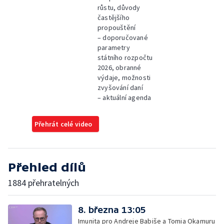
růstu, důvody
častějšího
propouštění
– doporučované
parametry
státního rozpočtu
2026, obranné
výdaje, možnosti
zvyšování daní
– aktuální agenda
Přehrát celé video
Přehled dílů
1884 přehratelných
8. března 13:05
Imunita pro Andreje Babiše a Tomia Okamuru