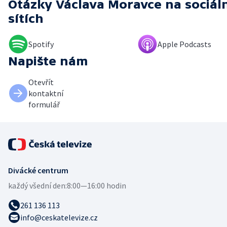
Otázky Václava Moravce
na sociál
sítích
Spotify
Apple Podcasts
Napište nám
Otevřít
kontaktní
formulář
Divácké centrum
každý všední den:
8:00—16:00 hodin
261 136 113
info@ceskatelevize.cz