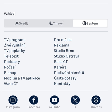
Vzhled
Světlý
Tmavý
Systém
TV program
Pro média
Živé vysílání
Reklama
TV poplatky
Studio Brno
Teletext
Studio Ostrava
Podcasty
Rada ČT
Počasí
Kariéra
E-shop
Podávání námětů
Mobilní a TV aplikace
Časté dotazy
Vše o ČT
Kontakty
Instagram
Facebook
YouTube
X
Threads