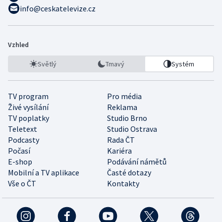
info@ceskatelevize.cz
Vzhled
Světlý
Tmavý
Systém
TV program
Pro média
Živé vysílání
Reklama
TV poplatky
Studio Brno
Teletext
Studio Ostrava
Podcasty
Rada ČT
Počasí
Kariéra
E-shop
Podávání námětů
Mobilní a TV aplikace
Časté dotazy
Vše o ČT
Kontakty