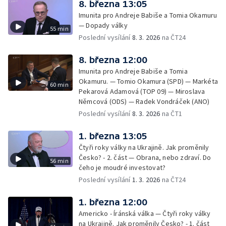
8. března 13:05
Imunita pro Andreje Babiše a Tomia Okamuru
— Dopady války
55 min
Poslední vysílání
8. 3. 2026
na ČT24
8. března 12:00
Imunita pro Andreje Babiše a Tomia
Okamuru. — Tomio Okamura (SPD) — Markéta
60 min
Pekarová Adamová (TOP 09) — Miroslava
Němcová (ODS) — Radek Vondráček (ANO)
Poslední vysílání
8. 3. 2026
na ČT1
1. března 13:05
Čtyři roky války na Ukrajině. Jak proměnily
Česko? - 2. část — Obrana, nebo zdraví. Do
56 min
čeho je moudré investovat?
Poslední vysílání
1. 3. 2026
na ČT24
1. března 12:00
Americko - Íránská válka — Čtyři roky války
na Ukrajině. Jak proměnily Česko? - 1. část