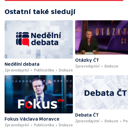
Ostatní také sledují
Otázky ČT
Nedělní debata
Zpravodajství
Diskuze
Zpravodajství
Publicistika
Diskuze
Debata ČT
Fokus Václava Moravce
Zpravodajství
Diskuze
Po
Zpravodajství
Publicistika
Diskuze