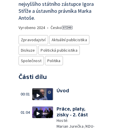
nejvyššího státního zástupce Igora
Stříže a ústavního právníka Marka
Antoše.
Vyrobeno
2024
•
Česko
Zpravodajství
Aktuální publicistika
Diskuze
Politická publicistika
Společnost
Politika
Části dílu
Úvod
00:01
Práce, platy,
01:04
zisky - 2. část
Hosté:
Marian Jurečka /KDU-