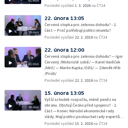
61 min
Poslední vysílání
1. 3. 2026
na ČT24
22. února 13:05
Červená stopka pro zelenou dohodu? - 2.
část — Proč potřebují politici imunitu?
59 min
Poslední vysílání
22. 2. 2026
na ČT24
22. února 12:00
Červená stopka pro zelenou dohodu? — Igor
Červený /Motoristé sobě/ — Karel Havlíček
61 min
/ANO/ — Martin Kupka /ODS/ — Zdeněk Hřib
/Piráti/
Poslední vysílání
22. 2. 2026
na ČT24
15. února 13:05
Vyšší schodek rozpočtu, méně peněz na
obranu. Obstojí Česko před spojenci? - 2.
58 min
část — Konec Národní ekonomické rady
vlády. Mají politici poslouchat rady expertů,
nebo mají svou hlavu?
Poslední vysílání
15. 2. 2026
na ČT24