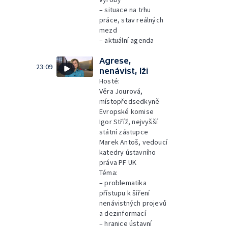
– situace na trhu
práce, stav reálných
mezd
– aktuální agenda
Agrese,
23:09
nenávist, lži
Hosté:
Věra Jourová,
místopředsedkyně
Evropské komise
Igor Stříž, nejvyšší
státní zástupce
Marek Antoš, vedoucí
katedry ústavního
práva PF UK
Téma:
– problematika
přístupu k šíření
nenávistných projevů
a dezinformací
– hranice ústavní