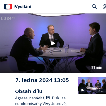
Search
58 min
7. ledna 2024 13:05
Obsah dílu
61 mi
Agrese, nenávist, lži. Diskuse
eurokomisařky Věry Jourové,