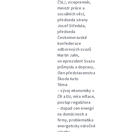
ČSL/, vicepremiér,
ministr práce a
sociálních věcí,
předseda strany
Josef Středula,
předseda
Českomoravské
konfederace
odborových svazů
Martin Jahn,
viceprezident Svazu
průmyslu a dopravy,
člen představenstva
Škoda Auto
Téma:
– vývoj ekonomiky v
ČR a EU, míra inflace,
postup regulátora
– dopad cen energií
na domácnosti a
firmy, problematika
energeticky náročné
výroby