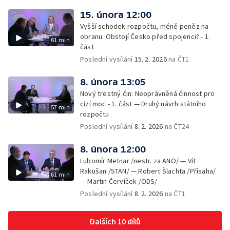
15. února 12:00
Vyšší schodek rozpočtu, méně peněz na
obranu. Obstojí Česko před spojenci? - 1.
61 min
část
Poslední vysílání
15. 2. 2026
na ČT1
8. února 13:05
Nový trestný čin: Neoprávněná činnost pro
cizí moc - 1. část — Druhý návrh státního
57 min
rozpočtu
Poslední vysílání
8. 2. 2026
na ČT24
8. února 12:00
Lubomír Metnar /nestr. za ANO/ — Vít
Rakušan /STAN/ — Robert Šlachta /Přísaha/
61 min
— Martin Červíček /ODS/
Poslední vysílání
8. 2. 2026
na ČT1
Dalších 10 dílů