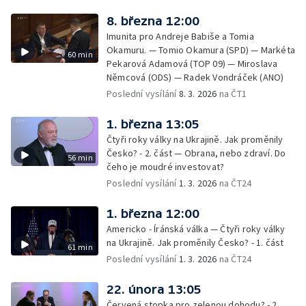
8. března 12:00
Imunita pro Andreje Babiše a Tomia
Okamuru. — Tomio Okamura (SPD) — Markéta
60 min
Pekarová Adamová (TOP 09) — Miroslava
Němcová (ODS) — Radek Vondráček (ANO)
Poslední vysílání
8. 3. 2026
na ČT1
1. března 13:05
Čtyři roky války na Ukrajině. Jak proměnily
Česko? - 2. část — Obrana, nebo zdraví. Do
56 min
čeho je moudré investovat?
Poslední vysílání
1. 3. 2026
na ČT24
1. března 12:00
Americko - Íránská válka — Čtyři roky války
na Ukrajině. Jak proměnily Česko? - 1. část
61 min
Poslední vysílání
1. 3. 2026
na ČT24
22. února 13:05
Červená stopka pro zelenou dohodu? - 2.