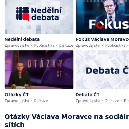
Nedělní debata
Fokus Václava Moravc
Zpravodajství
Publicistika
Diskuze
Zpravodajství
Publicistika
Otázky ČT
Debata ČT
Zpravodajství
Diskuze
Zpravodajství
Diskuze
Po
Otázky Václava Moravce
na sociál
sítích