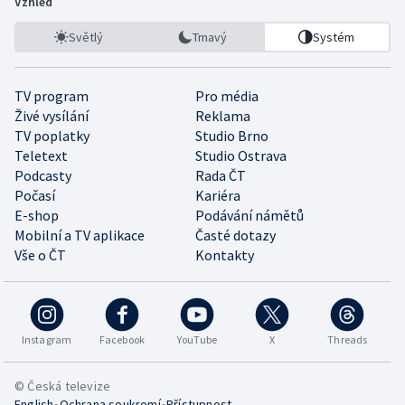
Vzhled
Světlý
Tmavý
Systém
TV program
Pro média
Živé vysílání
Reklama
TV poplatky
Studio Brno
Teletext
Studio Ostrava
Podcasty
Rada ČT
Počasí
Kariéra
E-shop
Podávání námětů
Mobilní a TV aplikace
Časté dotazy
Vše o ČT
Kontakty
Instagram
Facebook
YouTube
X
Threads
© Česká televize
•
•
English
Ochrana soukromí
Přístupnost