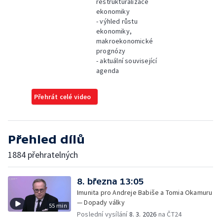
restrukturalizace
ekonomiky
- výhled růstu
ekonomiky,
makroekonomické
prognózy
- aktuální související
agenda
Přehrát celé video
Přehled dílů
1884 přehratelných
8. března 13:05
Imunita pro Andreje Babiše a Tomia Okamuru
— Dopady války
55 min
Poslední vysílání
8. 3. 2026
na ČT24