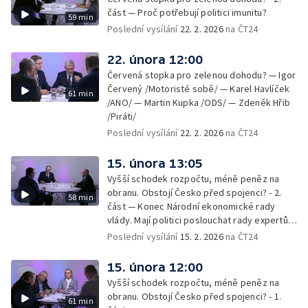
část — Proč potřebují politici imunitu?
59 min
Poslední vysílání
22. 2. 2026
na ČT24
22. února 12:00
Červená stopka pro zelenou dohodu? — Igor
Červený /Motoristé sobě/ — Karel Havlíček
61 min
/ANO/ — Martin Kupka /ODS/ — Zdeněk Hřib
/Piráti/
Poslední vysílání
22. 2. 2026
na ČT24
15. února 13:05
Vyšší schodek rozpočtu, méně peněz na
obranu. Obstojí Česko před spojenci? - 2.
58 min
část — Konec Národní ekonomické rady
vlády. Mají politici poslouchat rady expertů,
nebo mají svou hlavu?
Poslední vysílání
15. 2. 2026
na ČT24
15. února 12:00
Vyšší schodek rozpočtu, méně peněz na
obranu. Obstojí Česko před spojenci? - 1.
61 min