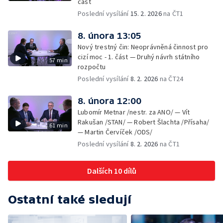
část
Poslední vysílání
15. 2. 2026
na ČT1
8. února 13:05
Nový trestný čin: Neoprávněná činnost pro
cizí moc - 1. část — Druhý návrh státního
57 min
rozpočtu
Poslední vysílání
8. 2. 2026
na ČT24
8. února 12:00
Lubomír Metnar /nestr. za ANO/ — Vít
Rakušan /STAN/ — Robert Šlachta /Přísaha/
61 min
— Martin Červíček /ODS/
Poslední vysílání
8. 2. 2026
na ČT1
Dalších 10 dílů
Ostatní také sledují