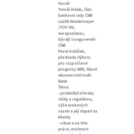
Hosté:
Tomáš Holub, člen
bankovní rady ČNB
Luděk Niedermayer
/TOP 09/,
europoslanec,
bývalý viceguvernér
ČNB
Pavel Sobíšek,
předseda Výboru
pro rozpočtové
prognózy NRR, hlavní
ekonom UniCredit
Bank
Téma:
- protiinflační kroky
vlády a regulátora,
výše úrokových
sazeb a její dopad na
klienty
- situace na trhu
práce, možnosti