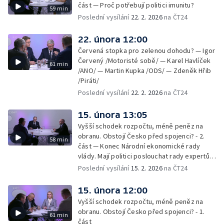
část — Proč potřebují politici imunitu?
59 min
Poslední vysílání
22. 2. 2026
na ČT24
22. února 12:00
Červená stopka pro zelenou dohodu? — Igor
Červený /Motoristé sobě/ — Karel Havlíček
61 min
/ANO/ — Martin Kupka /ODS/ — Zdeněk Hřib
/Piráti/
Poslední vysílání
22. 2. 2026
na ČT24
15. února 13:05
Vyšší schodek rozpočtu, méně peněz na
obranu. Obstojí Česko před spojenci? - 2.
58 min
část — Konec Národní ekonomické rady
vlády. Mají politici poslouchat rady expertů,
nebo mají svou hlavu?
Poslední vysílání
15. 2. 2026
na ČT24
15. února 12:00
Vyšší schodek rozpočtu, méně peněz na
obranu. Obstojí Česko před spojenci? - 1.
61 min
část