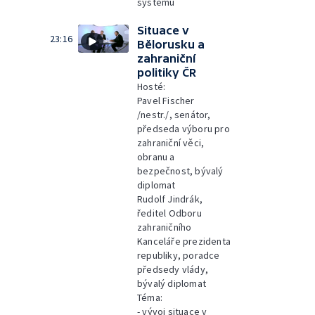
systému
Situace v
23:16
Bělorusku a
zahraniční
politiky ČR
Hosté:
Pavel Fischer
/nestr./, senátor,
předseda výboru pro
zahraniční věci,
obranu a
bezpečnost, bývalý
diplomat
Rudolf Jindrák,
ředitel Odboru
zahraničního
Kanceláře prezidenta
republiky, poradce
předsedy vlády,
bývalý diplomat
Téma:
- vývoj situace v