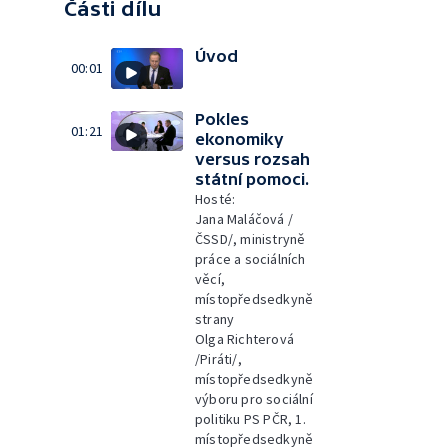
Části dílu
Úvod
00:01
Pokles
01:21
ekonomiky
versus rozsah
státní pomoci.
Hosté:
Jana Maláčová /
ČSSD/, ministryně
práce a sociálních
věcí,
místopředsedkyně
strany
Olga Richterová
/Piráti/,
místopředsedkyně
výboru pro sociální
politiku PS PČR, 1.
místopředsedkyně