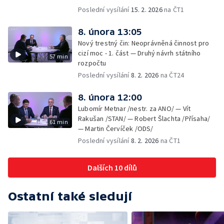
Poslední vysílání
15. 2. 2026
na ČT1
8. února 13:05
Nový trestný čin: Neoprávněná činnost pro
cizí moc - 1. část — Druhý návrh státního
57 min
rozpočtu
Poslední vysílání
8. 2. 2026
na ČT24
8. února 12:00
Lubomír Metnar /nestr. za ANO/ — Vít
Rakušan /STAN/ — Robert Šlachta /Přísaha/
61 min
— Martin Červíček /ODS/
Poslední vysílání
8. 2. 2026
na ČT1
Dalších 10 dílů
Ostatní také sledují