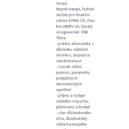
strany
Mojmír Hampl, ředitel
služeb pro finanční
sektor KPMG ČR, člen
KoroNERV-20, bývalý
viceguvernér ČNB
Téma:
- pokles ekonomiky v
důsledku vládních
restrikcí, dopad na
zaměstnanost
- rozsah státní
pomoci, parametry
podpůrných
ekonomických
opatření
- příjmy a výdaje
státního rozpočtu,
plánovaný schodek
- stav důchodového
účtu, dlouhodobý
výhled penzijního