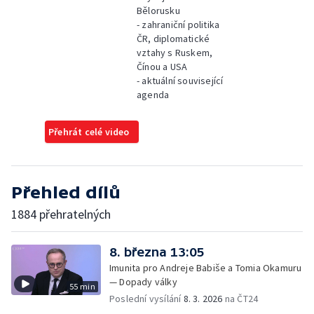
Bělorusku
- zahraniční politika
ČR, diplomatické
vztahy s Ruskem,
Čínou a USA
- aktuální související
agenda
Přehrát celé video
Přehled dílů
1884 přehratelných
8. března 13:05
Imunita pro Andreje Babiše a Tomia Okamuru
— Dopady války
55 min
Poslední vysílání
8. 3. 2026
na ČT24