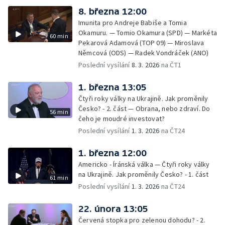
8. března 12:00
Imunita pro Andreje Babiše a Tomia
Okamuru. — Tomio Okamura (SPD) — Markéta
60 min
Pekarová Adamová (TOP 09) — Miroslava
Němcová (ODS) — Radek Vondráček (ANO)
Poslední vysílání
8. 3. 2026
na ČT1
1. března 13:05
Čtyři roky války na Ukrajině. Jak proměnily
Česko? - 2. část — Obrana, nebo zdraví. Do
56 min
čeho je moudré investovat?
Poslední vysílání
1. 3. 2026
na ČT24
1. března 12:00
Americko - Íránská válka — Čtyři roky války
na Ukrajině. Jak proměnily Česko? - 1. část
61 min
Poslední vysílání
1. 3. 2026
na ČT24
22. února 13:05
Červená stopka pro zelenou dohodu? - 2.