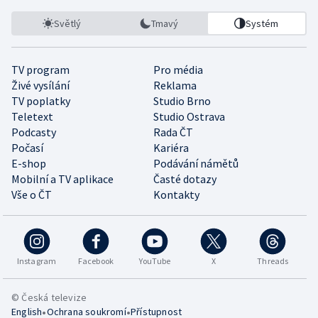
Světlý
Tmavý
Systém
TV program
Pro média
Živé vysílání
Reklama
TV poplatky
Studio Brno
Teletext
Studio Ostrava
Podcasty
Rada ČT
Počasí
Kariéra
E-shop
Podávání námětů
Mobilní a TV aplikace
Časté dotazy
Vše o ČT
Kontakty
Instagram
Facebook
YouTube
X
Threads
© Česká televize
•
•
English
Ochrana soukromí
Přístupnost