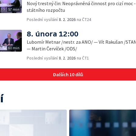
Nový trestný čin: Neoprávněná činnost pro cizí moc -
57 min
státního rozpočtu
Poslední vysílání
8. 2. 2026
na ČT24
8. února 12:00
Lubomír Metnar /nestr. za ANO/ — Vít Rakušan /STAN
61 min
— Martin Červíček /ODS/
Poslední vysílání
8. 2. 2026
na ČT1
Dalších 10 dílů
í