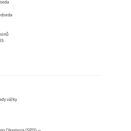
dseda
edseda
ákonů
IS
dy války
mio Okamura (SPD) —