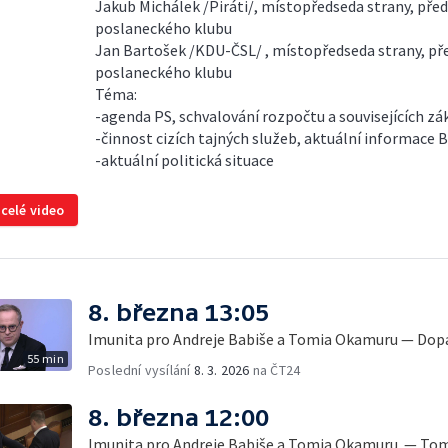
Jakub Michálek /Piráti/, místopředseda strany, pře
poslaneckého klubu
Jan Bartošek /KDU-ČSL/ , místopředseda strany, př
poslaneckého klubu
Téma:
-agenda PS, schvalování rozpočtu a souvisejících z
-činnost cizích tajných služeb, aktuální informace B
-aktuální politická situace
 celé video
8. března 13:05
Imunita pro Andreje Babiše a Tomia Okamuru — Dopa
55 min
Poslední vysílání
8. 3. 2026
na ČT24
8. března 12:00
Imunita pro Andreje Babiše a Tomia Okamuru. — To