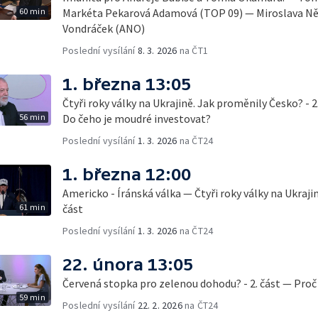
60 min
Markéta Pekarová Adamová (TOP 09) — Miroslava N
Vondráček (ANO)
Poslední vysílání
8. 3. 2026
na ČT1
1. března 13:05
Čtyři roky války na Ukrajině. Jak proměnily Česko? - 2
56 min
Do čeho je moudré investovat?
Poslední vysílání
1. 3. 2026
na ČT24
1. března 12:00
Americko - Íránská válka — Čtyři roky války na Ukraji
61 min
část
Poslední vysílání
1. 3. 2026
na ČT24
22. února 13:05
Červená stopka pro zelenou dohodu? - 2. část — Proč 
59 min
Poslední vysílání
22. 2. 2026
na ČT24