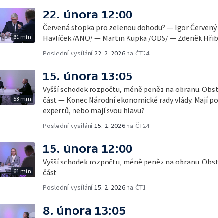
22. února 12:00
Červená stopka pro zelenou dohodu? — Igor Červený
61 min
Havlíček /ANO/ — Martin Kupka /ODS/ — Zdeněk Hřib 
Poslední vysílání
22. 2. 2026
na ČT24
15. února 13:05
Vyšší schodek rozpočtu, méně peněz na obranu. Obstoj
58 min
část — Konec Národní ekonomické rady vlády. Mají pol
expertů, nebo mají svou hlavu?
Poslední vysílání
15. 2. 2026
na ČT24
15. února 12:00
Vyšší schodek rozpočtu, méně peněz na obranu. Obstoj
61 min
část
Poslední vysílání
15. 2. 2026
na ČT1
8. února 13:05