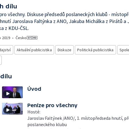
h dílu
pro všechny. Diskuse předsedů poslaneckých klubů - místop
 hnutí Jaroslava Faltýnka z ANO, Jakuba Michálka z Pirátů a 
ka z KDU-ČSL.
o
2019
•
Česko
ajství
Aktuální publicistika
Diskuze
Politická publicistika
Spol
 dílu
Úvod
Peníze pro všechny
Hosté:
Jaroslav Faltýnek /ANO/, 1. místopředseda hnutí, p
poslaneckého klubu