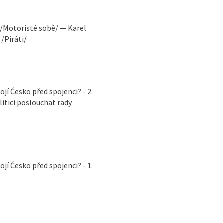
 /Motoristé sobě/ — Karel
/Piráti/
í Česko před spojenci? - 2.
itici poslouchat rady
í Česko před spojenci? - 1.