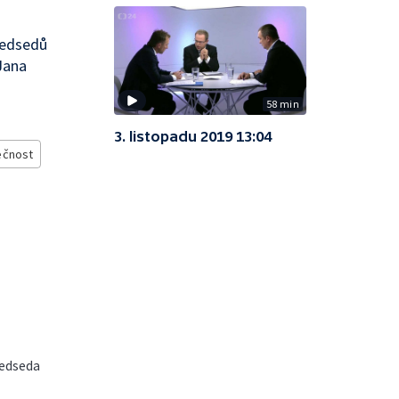
ředsedů
Jana
58 min
3. listopadu 2019 13:04
ečnost
ředseda