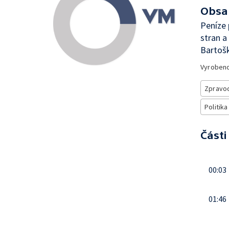
Obsa
Peníze 
stran a
Bartoš
Vyroben
Zpravod
Politika
Části
00:03
01:46