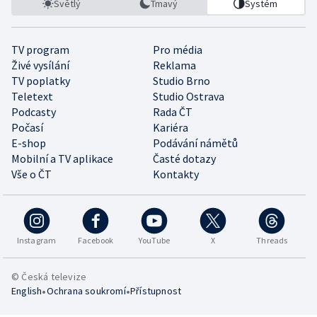
Světlý
Tmavý
Systém
TV program
Pro média
Živé vysílání
Reklama
TV poplatky
Studio Brno
Teletext
Studio Ostrava
Podcasty
Rada ČT
Počasí
Kariéra
E-shop
Podávání námětů
Mobilní a TV aplikace
Časté dotazy
Vše o ČT
Kontakty
Instagram
Facebook
YouTube
X
Threads
© Česká televize
•
•
English
Ochrana soukromí
Přístupnost