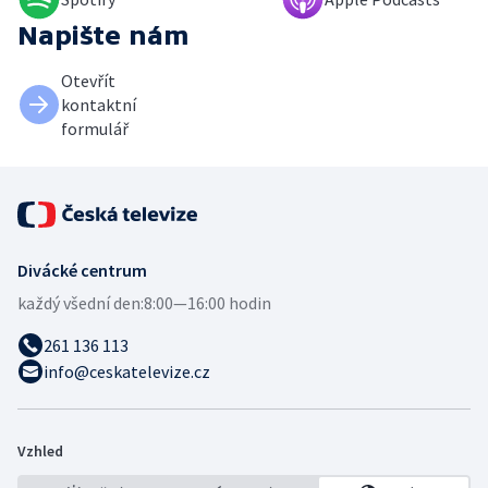
Napište nám
Otevřít
kontaktní
formulář
Divácké centrum
každý všední den:
8:00—16:00 hodin
261 136 113
info@ceskatelevize.cz
Vzhled