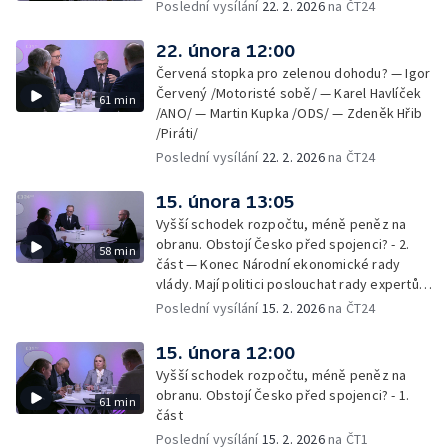
Poslední vysílání
22. 2. 2026
na ČT24
22. února 12:00
Červená stopka pro zelenou dohodu? — Igor
Červený /Motoristé sobě/ — Karel Havlíček
61 min
/ANO/ — Martin Kupka /ODS/ — Zdeněk Hřib
/Piráti/
Poslední vysílání
22. 2. 2026
na ČT24
15. února 13:05
Vyšší schodek rozpočtu, méně peněz na
obranu. Obstojí Česko před spojenci? - 2.
58 min
část — Konec Národní ekonomické rady
vlády. Mají politici poslouchat rady expertů,
nebo mají svou hlavu?
Poslední vysílání
15. 2. 2026
na ČT24
15. února 12:00
Vyšší schodek rozpočtu, méně peněz na
obranu. Obstojí Česko před spojenci? - 1.
61 min
část
Poslední vysílání
15. 2. 2026
na ČT1