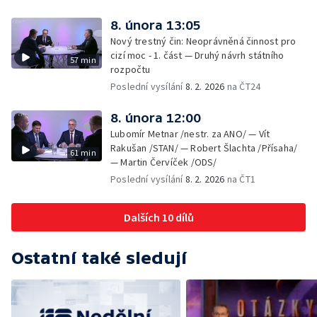
8. února 13:05
Nový trestný čin: Neoprávněná činnost pro
cizí moc - 1. část — Druhý návrh státního
57 min
rozpočtu
Poslední vysílání
8. 2. 2026
na ČT24
8. února 12:00
Lubomír Metnar /nestr. za ANO/ — Vít
Rakušan /STAN/ — Robert Šlachta /Přísaha/
61 min
— Martin Červíček /ODS/
Poslední vysílání
8. 2. 2026
na ČT1
Dalších 10 dílů
Ostatní také sledují