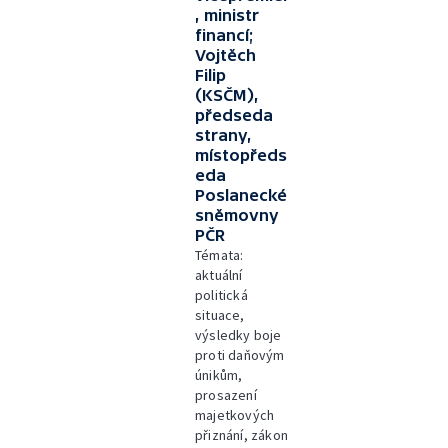
, ministr
financí;
Vojtěch
Filip
(KSČM),
předseda
strany,
místopředs
eda
Poslanecké
sněmovny
PČR
Témata:
aktuální
politická
situace,
výsledky boje
proti daňovým
únikům,
prosazení
majetkových
přiznání, zákon