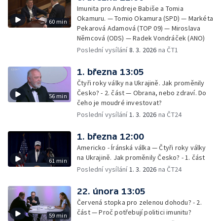
Imunita pro Andreje Babiše a Tomia
Okamuru. — Tomio Okamura (SPD) — Markéta
60 min
Pekarová Adamová (TOP 09) — Miroslava
Němcová (ODS) — Radek Vondráček (ANO)
Poslední vysílání
8. 3. 2026
na ČT1
1. března 13:05
Čtyři roky války na Ukrajině. Jak proměnily
Česko? - 2. část — Obrana, nebo zdraví. Do
56 min
čeho je moudré investovat?
Poslední vysílání
1. 3. 2026
na ČT24
1. března 12:00
Americko - Íránská válka — Čtyři roky války
na Ukrajině. Jak proměnily Česko? - 1. část
61 min
Poslední vysílání
1. 3. 2026
na ČT24
22. února 13:05
Červená stopka pro zelenou dohodu? - 2.
část — Proč potřebují politici imunitu?
59 min