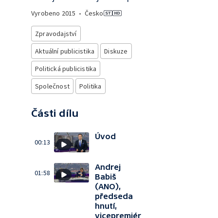
Vyrobeno
2015
•
Česko
Zpravodajství
Aktuální publicistika
Diskuze
Politická publicistika
Společnost
Politika
Části dílu
Úvod
00:13
Andrej
01:58
Babiš
(ANO),
předseda
hnutí,
vicepremiér