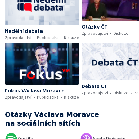
Otázky ČT
Nedělní debata
Zpravodajství
Diskuze
Zpravodajství
Publicistika
Diskuze
Debata ČT
Fokus Václava Moravce
Zpravodajství
Diskuze
Po
Zpravodajství
Publicistika
Diskuze
Otázky Václava Moravce
na sociálních sítích
Spotify
Apple Podcasts