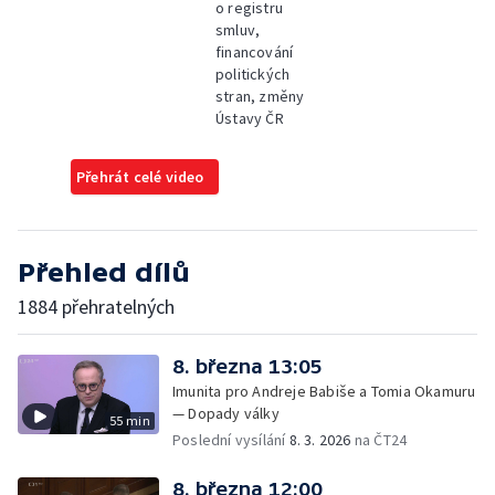
o registru
smluv,
financování
politických
stran, změny
Ústavy ČR
Přehrát celé video
Přehled dílů
1884 přehratelných
8. března 13:05
Imunita pro Andreje Babiše a Tomia Okamuru
— Dopady války
55 min
Poslední vysílání
8. 3. 2026
na ČT24
8. března 12:00