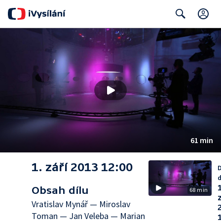
C
Search
61 min
1. září 2013 12:00
d
1
Obsah dílu
68 min
Vratislav Mynář — Miroslav
Toman — Jan Veleba — Marian