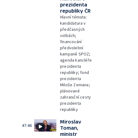
prezidenta
republiky ČR
Hlavní témata:
kandidatura v
předčasných
volbách;
financování
předvolební
kampaně SPOZ;
agenda kancléře
prezidenta
republiky; fond
prezidenta
Miloše Zemana;
plánované
zahraniční cesty
prezidenta
republiky
Miroslav
47:46
Toman,
ministr