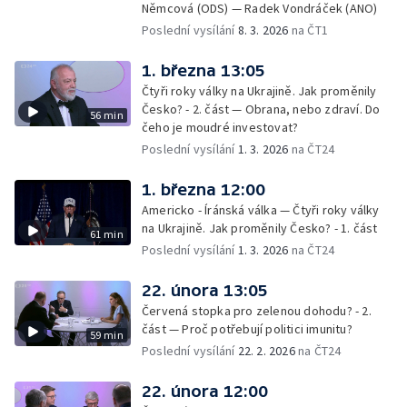
Němcová (ODS) — Radek Vondráček (ANO)
Poslední vysílání
8. 3. 2026
na ČT1
1. března 13:05
Čtyři roky války na Ukrajině. Jak proměnily
Česko? - 2. část — Obrana, nebo zdraví. Do
56 min
čeho je moudré investovat?
Poslední vysílání
1. 3. 2026
na ČT24
1. března 12:00
Americko - Íránská válka — Čtyři roky války
na Ukrajině. Jak proměnily Česko? - 1. část
61 min
Poslední vysílání
1. 3. 2026
na ČT24
22. února 13:05
Červená stopka pro zelenou dohodu? - 2.
část — Proč potřebují politici imunitu?
59 min
Poslední vysílání
22. 2. 2026
na ČT24
22. února 12:00