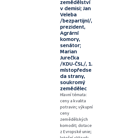
zemědělství
v demisi; Jan
Veleba
/bezpartijní/,
prezident,
Agrární
komory,
senátor;
Marian
Jurečka
/KDU-ČSL/, 1.
místopředse
da strany,
soukromý
zemědělec
Hlavní témata:
ceny a kvalita
potravin; výkupní
ceny
zemědělských
komodit; dotace
z Evropské unie;
letošní sklizeň;