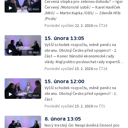
Červená stopka pro zelenou dohodu? — Igor
Červený /Motoristé sobě/ — Karel Havlíček
61 min
/ANO/ — Martin Kupka /ODS/ — Zdeněk Hřib
/Piráti/
Poslední vysílání
22. 2. 2026
na ČT24
15. února 13:05
Vyšší schodek rozpočtu, méně peněz na
obranu. Obstojí Česko před spojenci? - 2.
58 min
část — Konec Národní ekonomické rady
vlády. Mají politici poslouchat rady expertů,
nebo mají svou hlavu?
Poslední vysílání
15. 2. 2026
na ČT24
15. února 12:00
Vyšší schodek rozpočtu, méně peněz na
obranu. Obstojí Česko před spojenci? - 1.
61 min
část
Poslední vysílání
15. 2. 2026
na ČT1
8. února 13:05
Nový trestný čin: Neoprávněná činnost pro