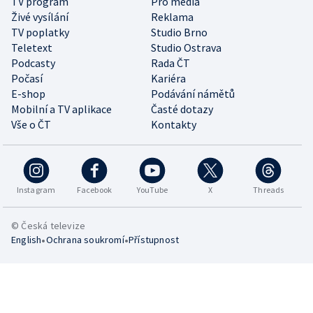
TV program
Pro média
Živé vysílání
Reklama
TV poplatky
Studio Brno
Teletext
Studio Ostrava
Podcasty
Rada ČT
Počasí
Kariéra
E-shop
Podávání námětů
Mobilní a TV aplikace
Časté dotazy
Vše o ČT
Kontakty
Instagram
Facebook
YouTube
X
Threads
© Česká televize
•
•
English
Ochrana soukromí
Přístupnost