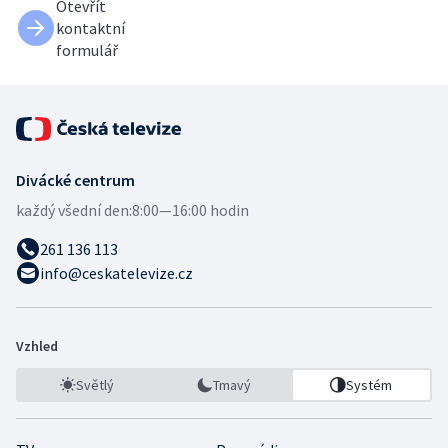
Otevřít
kontaktní
formulář
Divácké centrum
každý všední den:
8:00—16:00 hodin
261 136 113
info@ceskatelevize.cz
Vzhled
Světlý
Tmavý
Systém