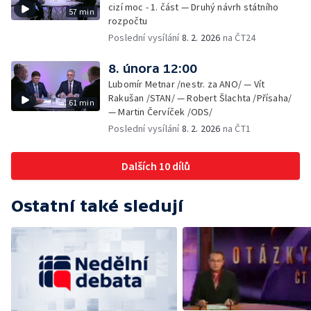
cizí moc - 1. část — Druhý návrh státního
57 min
rozpočtu
Poslední vysílání
8. 2. 2026
na ČT24
8. února 12:00
Lubomír Metnar /nestr. za ANO/ — Vít
Rakušan /STAN/ — Robert Šlachta /Přísaha/
61 min
— Martin Červíček /ODS/
Poslední vysílání
8. 2. 2026
na ČT1
Dalších 10 dílů
Ostatní také sledují