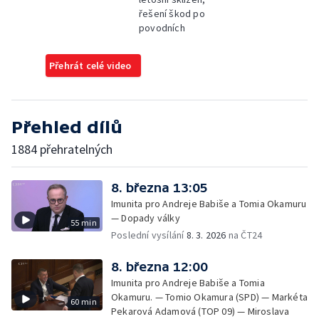
řešení škod po
povodních
Přehrát celé video
Přehled dílů
1884 přehratelných
8. března 13:05
Imunita pro Andreje Babiše a Tomia Okamuru
— Dopady války
55 min
Poslední vysílání
8. 3. 2026
na ČT24
8. března 12:00
Imunita pro Andreje Babiše a Tomia
Okamuru. — Tomio Okamura (SPD) — Markéta
60 min
Pekarová Adamová (TOP 09) — Miroslava