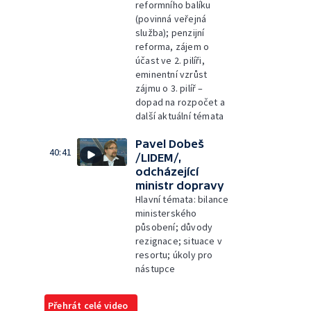
reformního balíku
(povinná veřejná
služba); penzijní
reforma, zájem o
účast ve 2. pilíři,
eminentní vzrůst
zájmu o 3. pilíř –
dopad na rozpočet a
další aktuální témata
Pavel Dobeš
40:41
/LIDEM/,
odcházející
ministr dopravy
Hlavní témata: bilance
ministerského
působení; důvody
rezignace; situace v
resortu; úkoly pro
nástupce
Přehrát celé video