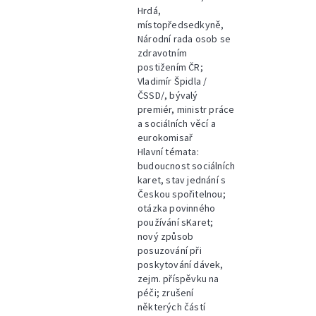
Hrdá,
místopředsedkyně,
Národní rada osob se
zdravotním
postižením ČR;
Vladimír Špidla /
ČSSD/, bývalý
premiér, ministr práce
a sociálních věcí a
eurokomisař
Hlavní témata:
budoucnost sociálních
karet, stav jednání s
Českou spořitelnou;
otázka povinného
používání sKaret;
nový způsob
posuzování při
poskytování dávek,
zejm. příspěvku na
péči; zrušení
některých částí