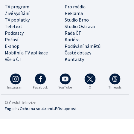
TV program
Pro média
Živé vysílání
Reklama
TV poplatky
Studio Brno
Teletext
Studio Ostrava
Podcasty
Rada ČT
Počasí
Kariéra
E-shop
Podávání námětů
Mobilní a TV aplikace
Časté dotazy
Vše o ČT
Kontakty
Instagram
Facebook
YouTube
X
Threads
© Česká televize
•
•
English
Ochrana soukromí
Přístupnost