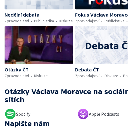
Nedělní debata
Fokus Václava Moravc
Zpravodajství
Publicistika
Diskuze
Zpravodajství
Publicistika
Otázky ČT
Debata ČT
Zpravodajství
Diskuze
Zpravodajství
Diskuze
Po
Otázky Václava Moravce
na sociál
sítích
Spotify
Apple Podcasts
Napište nám