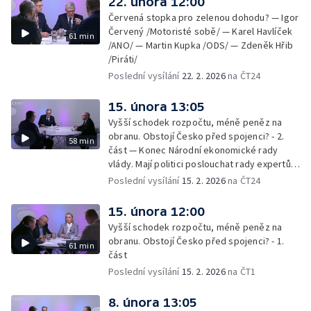
22. února 12:00
Červená stopka pro zelenou dohodu? — Igor
Červený /Motoristé sobě/ — Karel Havlíček
61 min
/ANO/ — Martin Kupka /ODS/ — Zdeněk Hřib
/Piráti/
Poslední vysílání
22. 2. 2026
na ČT24
15. února 13:05
Vyšší schodek rozpočtu, méně peněz na
obranu. Obstojí Česko před spojenci? - 2.
58 min
část — Konec Národní ekonomické rady
vlády. Mají politici poslouchat rady expertů,
nebo mají svou hlavu?
Poslední vysílání
15. 2. 2026
na ČT24
15. února 12:00
Vyšší schodek rozpočtu, méně peněz na
obranu. Obstojí Česko před spojenci? - 1.
61 min
část
Poslední vysílání
15. 2. 2026
na ČT1
8. února 13:05