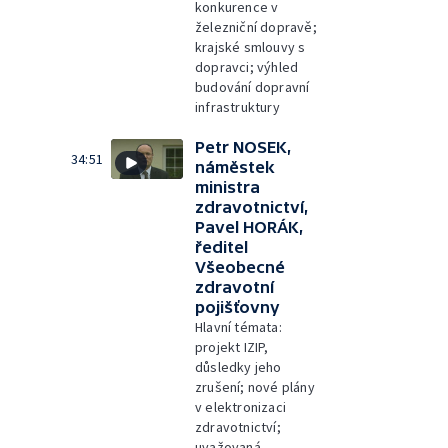
konkurence v
železniční dopravě;
krajské smlouvy s
dopravci; výhled
budování dopravní
infrastruktury
Petr NOSEK,
34:51
náměstek
ministra
zdravotnictví,
Pavel HORÁK,
ředitel
Všeobecné
zdravotní
pojišťovny
Hlavní témata:
projekt IZIP,
důsledky jeho
zrušení; nové plány
v elektronizaci
zdravotnictví;
uvažovaná