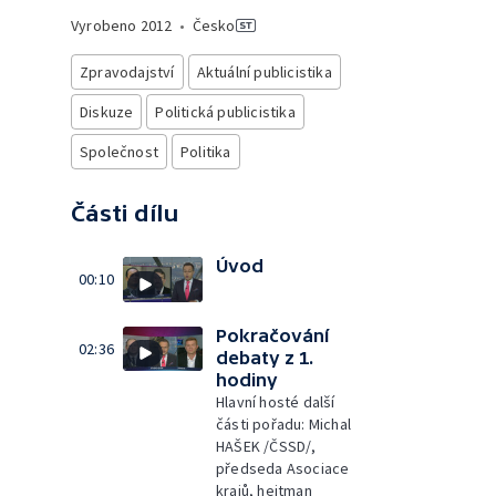
Vyrobeno
2012
•
Česko
Zpravodajství
Aktuální publicistika
Diskuze
Politická publicistika
Společnost
Politika
Části dílu
Úvod
00:10
Pokračování
02:36
debaty z 1.
hodiny
Hlavní hosté další
části pořadu: Michal
HAŠEK /ČSSD/,
předseda Asociace
krajů, hejtman