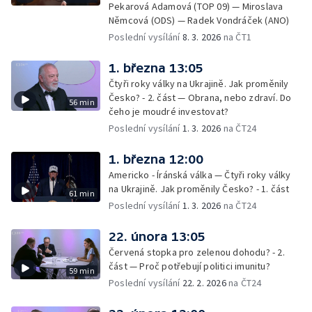
Pekarová Adamová (TOP 09) — Miroslava
Němcová (ODS) — Radek Vondráček (ANO)
Poslední vysílání
8. 3. 2026
na ČT1
1. března 13:05
Čtyři roky války na Ukrajině. Jak proměnily
Česko? - 2. část — Obrana, nebo zdraví. Do
56 min
čeho je moudré investovat?
Poslední vysílání
1. 3. 2026
na ČT24
1. března 12:00
Americko - Íránská válka — Čtyři roky války
na Ukrajině. Jak proměnily Česko? - 1. část
61 min
Poslední vysílání
1. 3. 2026
na ČT24
22. února 13:05
Červená stopka pro zelenou dohodu? - 2.
část — Proč potřebují politici imunitu?
59 min
Poslední vysílání
22. 2. 2026
na ČT24