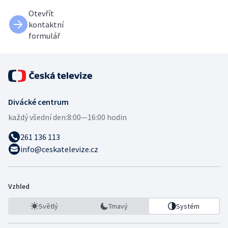
Otevřít
kontaktní
formulář
Divácké centrum
každý všední den:
8:00—16:00 hodin
261 136 113
info@ceskatelevize.cz
Vzhled
Světlý
Tmavý
Systém