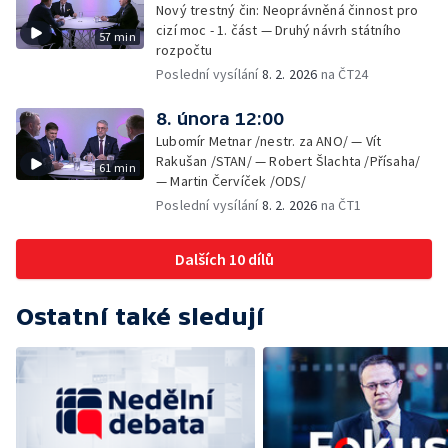
Nový trestný čin: Neoprávněná činnost pro
cizí moc - 1. část — Druhý návrh státního
57 min
rozpočtu
Poslední vysílání
8. 2. 2026
na ČT24
8. února 12:00
Lubomír Metnar /nestr. za ANO/ — Vít
Rakušan /STAN/ — Robert Šlachta /Přísaha/
61 min
— Martin Červíček /ODS/
Poslední vysílání
8. 2. 2026
na ČT1
Dalších 10 dílů
Ostatní také sledují