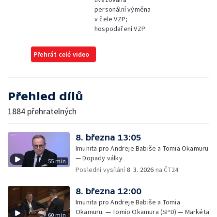
personální výměna
v čele VZP;
hospodaření VZP
Přehrát celé video
Přehled dílů
1884 přehratelných
8. března 13:05
Imunita pro Andreje Babiše a Tomia Okamuru
— Dopady války
55 min
Poslední vysílání
8. 3. 2026
na ČT24
8. března 12:00
Imunita pro Andreje Babiše a Tomia
Okamuru. — Tomio Okamura (SPD) — Markéta
60 min