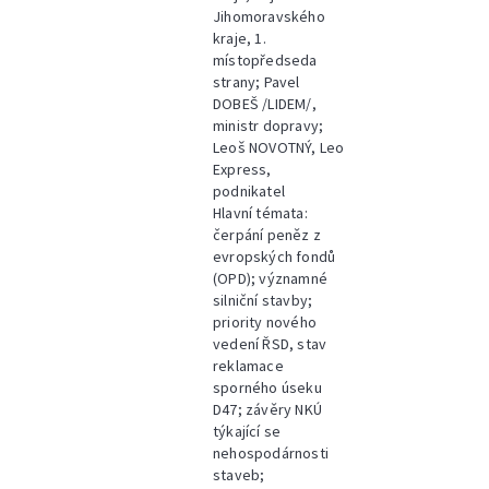
Jihomoravského
kraje, 1.
místopředseda
strany; Pavel
DOBEŠ /LIDEM/,
ministr dopravy;
Leoš NOVOTNÝ, Leo
Express,
podnikatel
Hlavní témata:
čerpání peněz z
evropských fondů
(OPD); významné
silniční stavby;
priority nového
vedení ŘSD, stav
reklamace
sporného úseku
D47; závěry NKÚ
týkající se
nehospodárnosti
staveb;