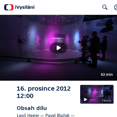
Search
62 min
16. prosince 2012
12:00
79 min
Obsah dílu
Leoš Heger — Pavel Blažek —