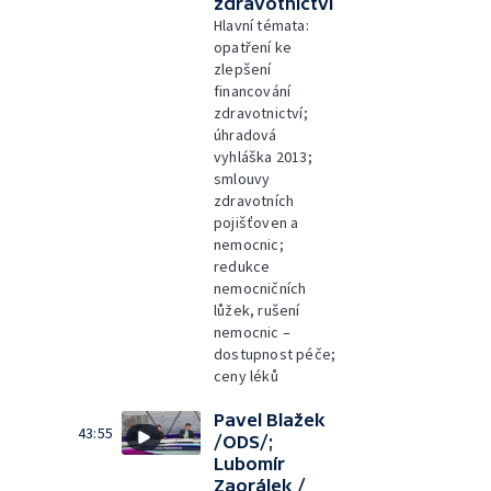
zdravotnictví
Hlavní témata:
opatření ke
zlepšení
financování
zdravotnictví;
úhradová
vyhláška 2013;
smlouvy
zdravotních
pojišťoven a
nemocnic;
redukce
nemocničních
lůžek, rušení
nemocnic –
dostupnost péče;
ceny léků
Pavel Blažek
43:55
/ODS/;
Lubomír
Zaorálek /