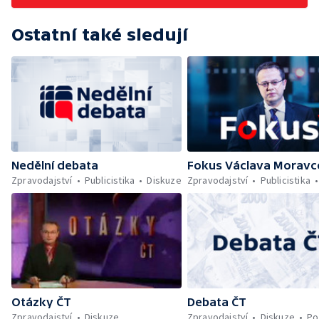
Ostatní také sledují
Nedělní debata
Fokus Václava Moravc
Zpravodajství
Publicistika
Diskuze
Zpravodajství
Publicistika
Otázky ČT
Debata ČT
Zpravodajství
Diskuze
Zpravodajství
Diskuze
Po