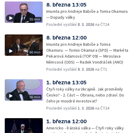
8. března 13:05
Imunita pro Andreje Babiše a Tomia Okamuru
— Dopady války
55 min
Poslední vysílání
8. 3. 2026
na ČT24
8. března 12:00
Imunita pro Andreje Babiše a Tomia
Okamuru. — Tomio Okamura (SPD) — Markéta
60 min
Pekarová Adamová (TOP 09) — Miroslava
Němcová (ODS) — Radek Vondráček (ANO)
Poslední vysílání
8. 3. 2026
na ČT1
1. března 13:05
Čtyři roky války na Ukrajině. Jak proměnily
Česko? - 2. část — Obrana, nebo zdraví. Do
56 min
čeho je moudré investovat?
Poslední vysílání
1. 3. 2026
na ČT24
1. března 12:00
Americko - Íránská válka — Čtyři roky války