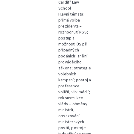
Cardiff Law
School
Hlavní témata:
přímá volba
prezidenta –
rozhodnutí NSS;
postup a
možnosti ÚS při
případných
podáních; znění
prováděcího
zákona; strategie
volebních
kampaní; postoj a
preference
voličů, vliv médií;
rekonstrukce
vlády – obměny
ministrů,
obsazování
ministerských
postů, postoje
jednotlivých stran