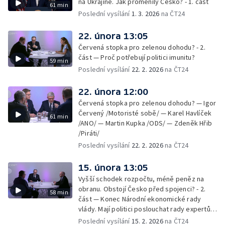
na Ukrajině. Jak proměnily Česko? - 1. část
61 min
Poslední vysílání
1. 3. 2026
na ČT24
22. února 13:05
Červená stopka pro zelenou dohodu? - 2.
část — Proč potřebují politici imunitu?
59 min
Poslední vysílání
22. 2. 2026
na ČT24
22. února 12:00
Červená stopka pro zelenou dohodu? — Igor
Červený /Motoristé sobě/ — Karel Havlíček
61 min
/ANO/ — Martin Kupka /ODS/ — Zdeněk Hřib
/Piráti/
Poslední vysílání
22. 2. 2026
na ČT24
15. února 13:05
Vyšší schodek rozpočtu, méně peněz na
obranu. Obstojí Česko před spojenci? - 2.
58 min
část — Konec Národní ekonomické rady
vlády. Mají politici poslouchat rady expertů,
nebo mají svou hlavu?
Poslední vysílání
15. 2. 2026
na ČT24