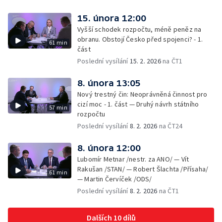
15. února 12:00
Vyšší schodek rozpočtu, méně peněz na
obranu. Obstojí Česko před spojenci? - 1.
61 min
část
Poslední vysílání
15. 2. 2026
na ČT1
8. února 13:05
Nový trestný čin: Neoprávněná činnost pro
cizí moc - 1. část — Druhý návrh státního
57 min
rozpočtu
Poslední vysílání
8. 2. 2026
na ČT24
8. února 12:00
Lubomír Metnar /nestr. za ANO/ — Vít
Rakušan /STAN/ — Robert Šlachta /Přísaha/
61 min
— Martin Červíček /ODS/
Poslední vysílání
8. 2. 2026
na ČT1
Dalších 10 dílů