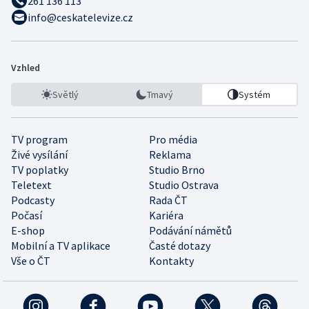
261 136 113
info@ceskatelevize.cz
Vzhled
Světlý
Tmavý
Systém
TV program
Pro média
Živé vysílání
Reklama
TV poplatky
Studio Brno
Teletext
Studio Ostrava
Podcasty
Rada ČT
Počasí
Kariéra
E-shop
Podávání námětů
Mobilní a TV aplikace
Časté dotazy
Vše o ČT
Kontakty