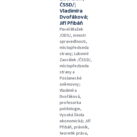
ČSSD/;
Vladimíra
Dvořáková;
Jiří Přibáň
Pavel Blažek
/ODS/, ministr
spravedlnosti,
místopředseda
strany; Lubomír
Zaorálek /ČSSD/,
místopředseda
strany a
Poslanecké
sněmovny;
Vladimíra
Dvořáková,
profesorka
politologie,
Vysoká škola
ekonomická; Jiří
Přibáň, právník,
teoretik práva,