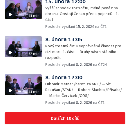
15. února 12:00
Vyšší schodek rozpočtu, méně peněz na
obranu. Obstojí Česko před spojenci? - 1.
61 min
část
Poslední vysílání
15. 2. 2026
na ČT1
8. února 13:05
Nový trestný čin: Neoprávněná činnost pro
cizí moc - 1. část — Druhý návrh státního
57 min
rozpočtu
Poslední vysílání
8. 2. 2026
na ČT24
8. února 12:00
Lubomír Metnar /nestr. za ANO/ — Vít
Rakušan /STAN/ — Robert Šlachta /Přísaha/
61 min
— Martin Červíček /ODS/
Poslední vysílání
8. 2. 2026
na ČT1
Dalších 10 dílů