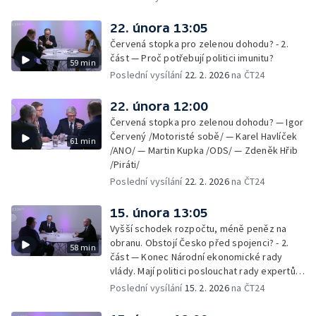
22. února 13:05
Červená stopka pro zelenou dohodu? - 2.
část — Proč potřebují politici imunitu?
59 min
Poslední vysílání
22. 2. 2026
na ČT24
22. února 12:00
Červená stopka pro zelenou dohodu? — Igor
Červený /Motoristé sobě/ — Karel Havlíček
61 min
/ANO/ — Martin Kupka /ODS/ — Zdeněk Hřib
/Piráti/
Poslední vysílání
22. 2. 2026
na ČT24
15. února 13:05
Vyšší schodek rozpočtu, méně peněz na
obranu. Obstojí Česko před spojenci? - 2.
58 min
část — Konec Národní ekonomické rady
vlády. Mají politici poslouchat rady expertů,
nebo mají svou hlavu?
Poslední vysílání
15. 2. 2026
na ČT24