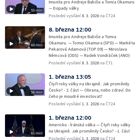
Imunita pro Andreje Babiše a Tomia Okamuru
— Dopady války
55 min
Poslední vysílání
8. 3. 2026
na ČT24
8. března 12:00
Imunita pro Andreje Babiše a Tomia
Okamuru. — Tomio Okamura (SPD) — Markéta
60 min
Pekarová Adamová (TOP 09) — Miroslava
Němcová (ODS) — Radek Vondráček (ANO)
Poslední vysílání
8. 3. 2026
na ČT1
1. března 13:05
Čtyři roky války na Ukrajině. Jak proměnily
Česko? - 2. část — Obrana, nebo zdraví. Do
56 min
čeho je moudré investovat?
Poslední vysílání
1. 3. 2026
na ČT24
1. března 12:00
Americko - Íránská válka — Čtyři roky války
na Ukrajině. Jak proměnily Česko? - 1. část
61 min
Poslední vysílání
1. 3. 2026
na ČT24