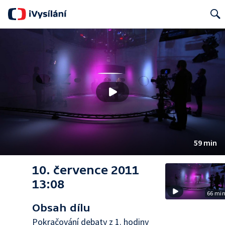
Search
59 min
10. července 2011
13:08
66 mi
Obsah dílu
Pokračování debaty z 1. hodiny