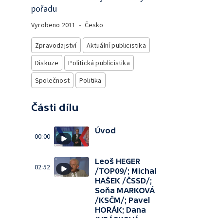
pořadu
Vyrobeno
2011
•
Česko
Zpravodajství
Aktuální publicistika
Diskuze
Politická publicistika
Společnost
Politika
Části dílu
Úvod
00:00
Leoš HEGER
02:52
/TOP09/; Michal
HAŠEK /ČSSD/;
Soňa MARKOVÁ
/KSČM/; Pavel
HORÁK; Dana