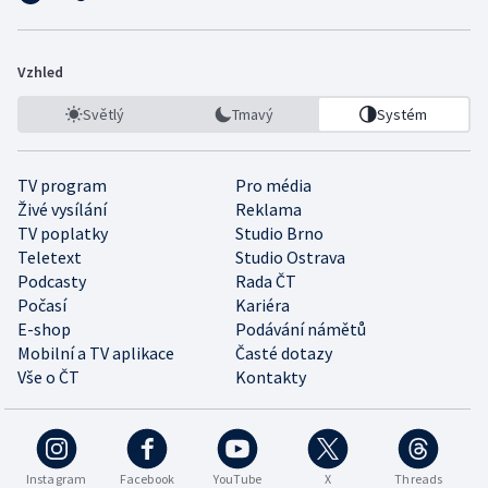
Vzhled
Světlý
Tmavý
Systém
TV program
Pro média
Živé vysílání
Reklama
TV poplatky
Studio Brno
Teletext
Studio Ostrava
Podcasty
Rada ČT
Počasí
Kariéra
E-shop
Podávání námětů
Mobilní a TV aplikace
Časté dotazy
Vše o ČT
Kontakty
Instagram
Facebook
YouTube
X
Threads