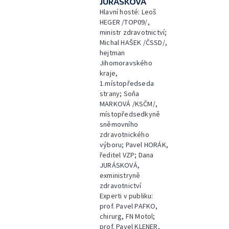
JURÁSKOVÁ
Hlavní hosté: Leoš
HEGER /TOP09/,
ministr zdravotnictví;
Michal HAŠEK /ČSSD/,
hejtman
Jihomoravského
kraje,
1.místopředseda
strany; Soňa
MARKOVÁ /KSČM/,
místopředsedkyně
sněmovního
zdravotnického
výboru; Pavel HORÁK,
ředitel VZP; Dana
JURÁSKOVÁ,
exministryně
zdravotnictví
Experti v publiku:
prof. Pavel PAFKO,
chirurg, FN Motol;
prof. Pavel KLENER,