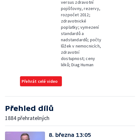
versus zdravotní
pojišťovny, rezervy,
rozpočet 2012;
zdravotnické
poplatky; vymezení
standardů a
nadstandardů; počty
lůžek v nemocnicích,
zdravotní
dostupnost; ceny
léků; Diag Human
Přehrát celé video
Přehled dílů
1884 přehratelných
8. března 13:05