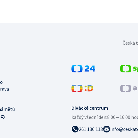
Česká t
no
trava
Divácké centrum
námětů
azy
každý všední den:
8:00—16:00 ho
261 136 113
info@ceskate