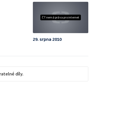
ČT nemá práva pro internet
29. srpna 2010
telné díly.