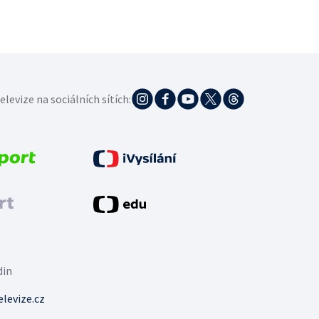
elevize na sociálních sítích:
din
levize.cz