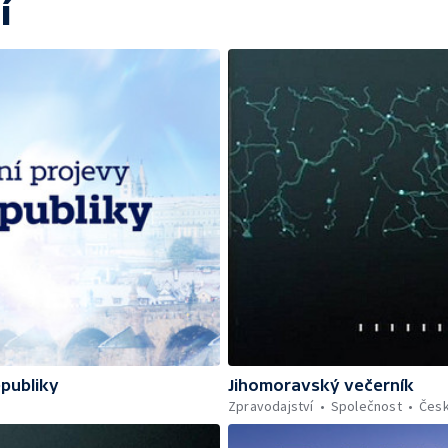
í
epubliky
Jihomoravský večerník
Zpravodajství
Společnost
Čes