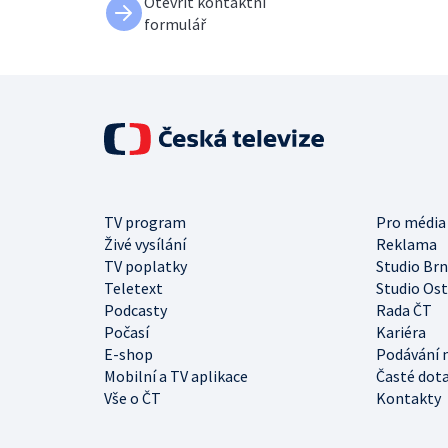
Otevřít kontaktní
formulář
TV program
Pro média
Živé vysílání
Reklama
TV poplatky
Studio Br
Teletext
Studio Os
Podcasty
Rada ČT
Počasí
Kariéra
E-shop
Podávání 
Mobilní a TV aplikace
Časté dot
Vše o ČT
Kontakty