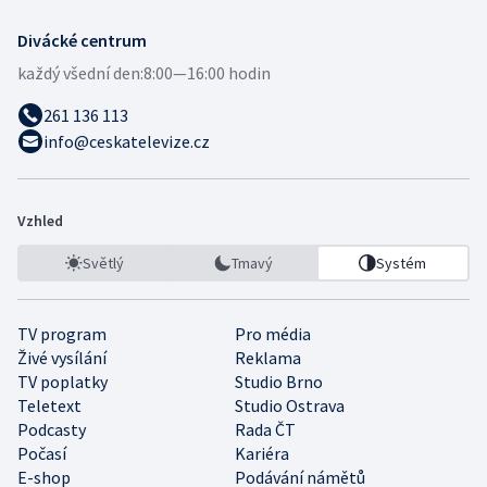
Divácké centrum
každý všední den:
8:00—16:00 hodin
261 136 113
info@ceskatelevize.cz
Vzhled
Světlý
Tmavý
Systém
TV program
Pro média
Živé vysílání
Reklama
TV poplatky
Studio Brno
Teletext
Studio Ostrava
Podcasty
Rada ČT
Počasí
Kariéra
E-shop
Podávání námětů