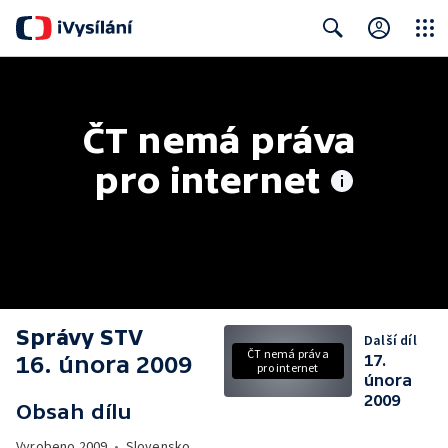
Close
Search
ČT nemá práva 
pro internet
Správy STV
Další díl
ČT nemá práva
16. února 2009
17.
pro internet
února
2009
Obsah dílu
Vyrobeno
2009
•
Slovensko