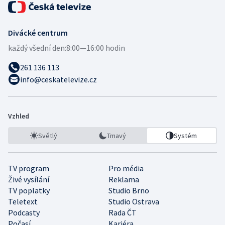
Divácké centrum
každý všední den:
8:00—16:00 hodin
261 136 113
info@ceskatelevize.cz
Vzhled
Světlý
Tmavý
Systém
TV program
Pro média
Živé vysílání
Reklama
TV poplatky
Studio Brno
Teletext
Studio Ostrava
Podcasty
Rada ČT
Počasí
Kariéra