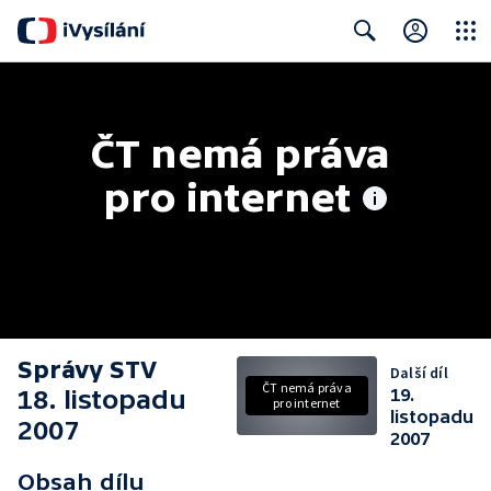
Close
Search
ČT nemá práva 
pro internet
Správy STV
Další díl
ČT nemá práva
18. listopadu
19.
pro internet
listopadu
2007
2007
Obsah dílu