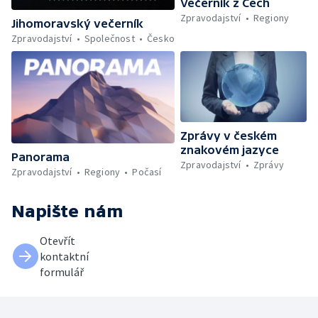
Večerník z Čech
Zpravodajství
Regiony
Jihomoravský večerník
Zpravodajství
Společnost
Česko
Zprávy v českém
znakovém jazyce
Panorama
Zpravodajství
Zprávy
Zpravodajství
Regiony
Počasí
Napište nám
Otevřít
kontaktní
formulář