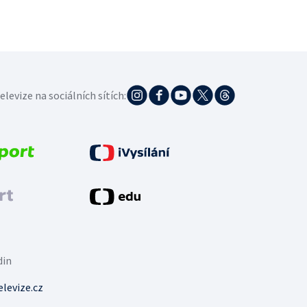
elevize na sociálních sítích:
din
levize.cz