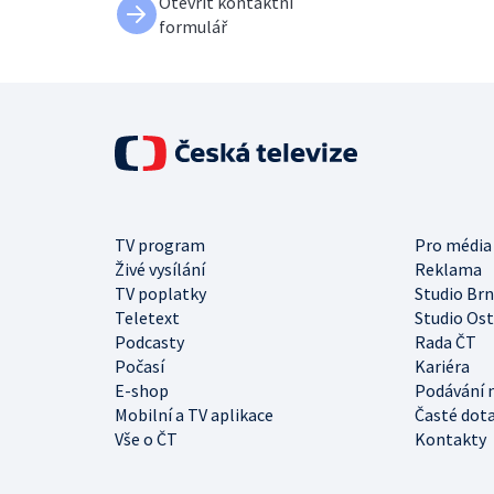
Otevřít kontaktní
formulář
TV program
Pro média
Živé vysílání
Reklama
TV poplatky
Studio Br
Teletext
Studio Os
Podcasty
Rada ČT
Počasí
Kariéra
E-shop
Podávání 
Mobilní a TV aplikace
Časté dot
Vše o ČT
Kontakty