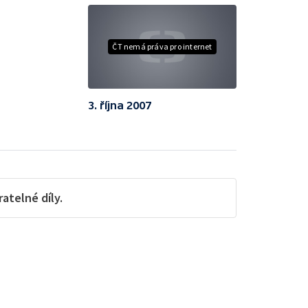
ČT nemá práva pro internet
3. října 2007
telné díly.