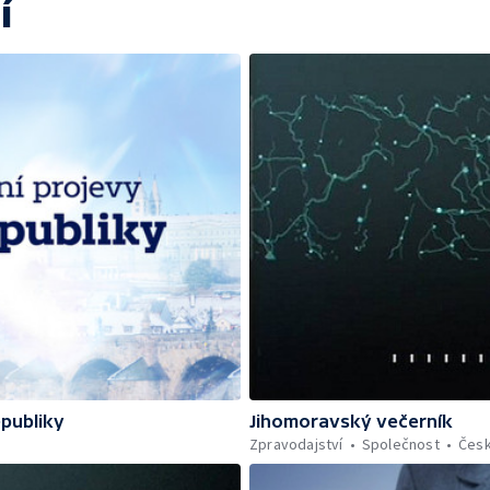
í
epubliky
Jihomoravský večerník
Zpravodajství
Společnost
Čes