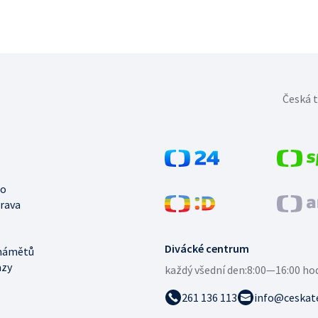
Česká t
no
trava
Divácké centrum
námětů
azy
každý všední den:
8:00—16:00 ho
261 136 113
info@ceskate