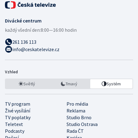
Divácké centrum
každý všední den:
8:00—16:00 hodin
261 136 113
info@ceskatelevize.cz
Vzhled
Světlý
Tmavý
Systém
TV program
Pro média
Živé vysílání
Reklama
TV poplatky
Studio Brno
Teletext
Studio Ostrava
Podcasty
Rada ČT
Počasí
Kariéra