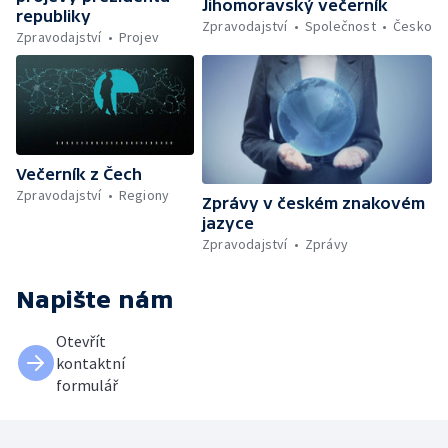
Jihomoravský večerník
republiky
Zpravodajství
Společnost
Česko
Zpravodajství
Projev
Večerník z Čech
Zpravodajství
Regiony
Zprávy v českém znakovém
jazyce
Zpravodajství
Zprávy
Napište nám
Otevřít
kontaktní
formulář