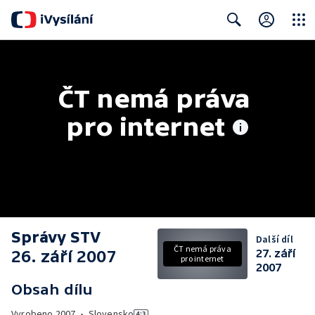
Close
Search
ČT nemá práva 
pro internet
Správy STV
Další díl
ČT nemá práva
26. září 2007
27. září
pro internet
2007
Obsah dílu
Vyrobeno
2007
•
Slovensko