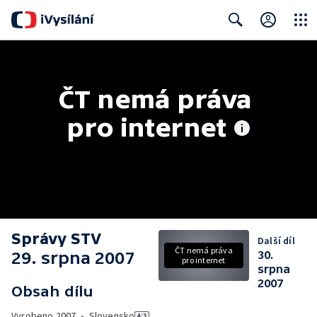
Close
Search
ČT nemá práva 
pro internet
Správy STV
Další díl
ČT nemá práva
29. srpna 2007
30.
pro internet
srpna
2007
Obsah dílu
Vyrobeno
2007
•
Slovensko