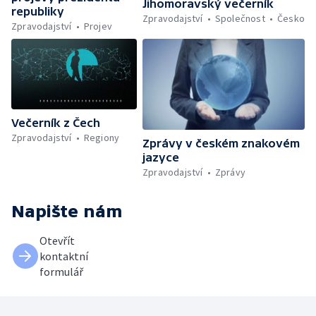
Jihomoravský večerník
republiky
Zpravodajství
Společnost
Česko
Zpravodajství
Projev
Večerník z Čech
Zpravodajství
Regiony
Zprávy v českém znakovém
jazyce
Zpravodajství
Zprávy
Napište nám
Otevřít
kontaktní
formulář