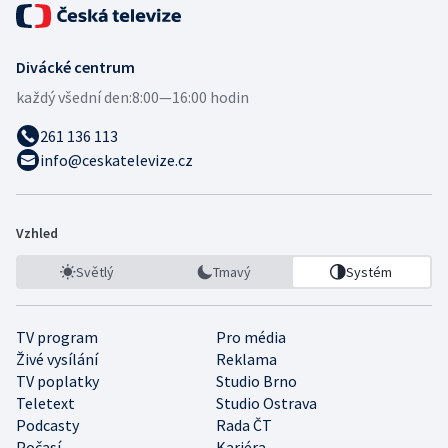
Divácké centrum
každý všední den:
8:00—16:00 hodin
261 136 113
info@ceskatelevize.cz
Vzhled
Světlý
Tmavý
Systém
TV program
Pro média
Živé vysílání
Reklama
TV poplatky
Studio Brno
Teletext
Studio Ostrava
Podcasty
Rada ČT
Počasí
Kariéra