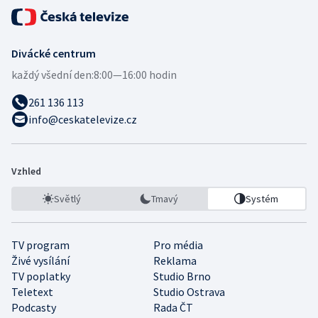
Divácké centrum
každý všední den:
8:00—16:00 hodin
261 136 113
info@ceskatelevize.cz
Vzhled
Světlý
Tmavý
Systém
TV program
Pro média
Živé vysílání
Reklama
TV poplatky
Studio Brno
Teletext
Studio Ostrava
Podcasty
Rada ČT