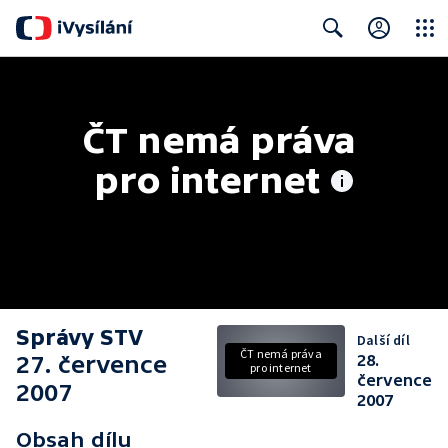
Close
Search
ČT nemá práva 
pro internet
Správy STV
Další díl
ČT nemá práva
27. července
28.
pro internet
července
2007
2007
Obsah dílu