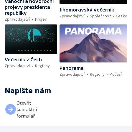
Vánoční a novoroční
projevy prezidenta
Jihomoravský večerník
republiky
Zpravodajství
Společnost
Česko
Zpravodajství
Projev
Večerník z Čech
Zpravodajství
Regiony
Panorama
Zpravodajství
Regiony
Počasí
Napište nám
Otevřít
kontaktní
formulář