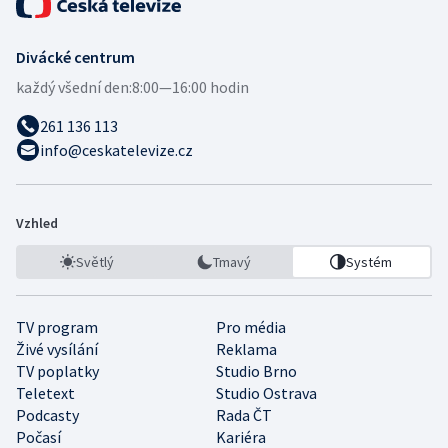
Divácké centrum
každý všední den:
8:00—16:00 hodin
261 136 113
info@ceskatelevize.cz
Vzhled
Světlý
Tmavý
Systém
TV program
Pro média
Živé vysílání
Reklama
TV poplatky
Studio Brno
Teletext
Studio Ostrava
Podcasty
Rada ČT
Počasí
Kariéra