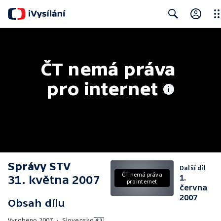
Clo
Search
ČT nemá práva 
pro internet
Správy STV
Další díl
ČT nemá práva
31. května 2007
1.
pro internet
června
2007
Obsah dílu
Vyrobeno
2007
•
Slovensko