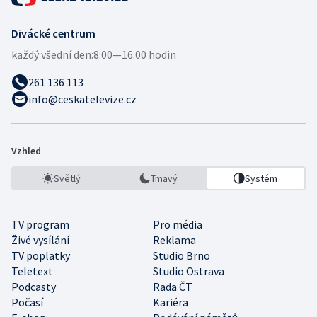
Divácké centrum
každý všední den:
8:00—16:00 hodin
261 136 113
info@ceskatelevize.cz
Vzhled
Světlý
Tmavý
Systém
TV program
Pro média
Živé vysílání
Reklama
TV poplatky
Studio Brno
Teletext
Studio Ostrava
Podcasty
Rada ČT
Počasí
Kariéra