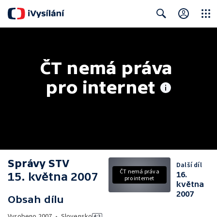
Close
Search
ČT nemá práva 
pro internet
Správy STV
Další díl
ČT nemá práva
15. května 2007
16.
pro internet
května
2007
Obsah dílu
Vyrobeno
2007
•
Slovensko