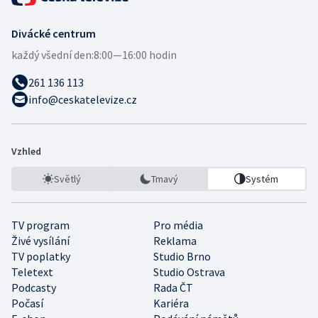
Divácké centrum
každý všední den:
8:00—16:00 hodin
261 136 113
info@ceskatelevize.cz
Vzhled
Světlý
Tmavý
Systém
TV program
Pro média
Živé vysílání
Reklama
TV poplatky
Studio Brno
Teletext
Studio Ostrava
Podcasty
Rada ČT
Počasí
Kariéra