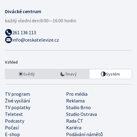
Divácké centrum
každý všední den:
8:00—16:00 hodin
261 136 113
info@ceskatelevize.cz
Vzhled
Světlý
Tmavý
Systém
TV program
Pro média
Živé vysílání
Reklama
TV poplatky
Studio Brno
Teletext
Studio Ostrava
Podcasty
Rada ČT
Počasí
Kariéra
E-shop
Podávání námětů