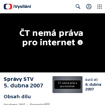
Close
Search
ČT nemá práva 
pro internet
Správy STV
Další díl
ČT nemá práva
5. dubna 2007
6. dubna
pro internet
2007
Obsah dílu
Vyrobeno
2007
•
Slovensko