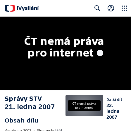
Close
Search
ČT nemá práva 
pro internet
Správy STV
Další díl
ČT nemá práva
21. ledna 2007
22.
pro internet
ledna
2007
Obsah dílu
Vyrobeno
2007
•
Slovensko