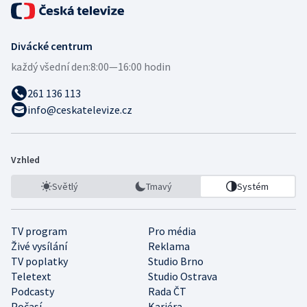
Divácké centrum
každý všední den:
8:00—16:00 hodin
261 136 113
info@ceskatelevize.cz
Vzhled
Světlý
Tmavý
Systém
TV program
Pro média
Živé vysílání
Reklama
TV poplatky
Studio Brno
Teletext
Studio Ostrava
Podcasty
Rada ČT
Počasí
Kariéra