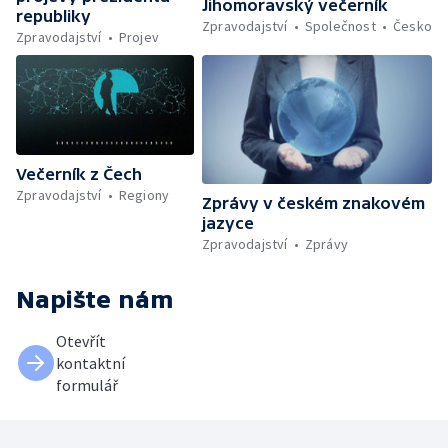
Jihomoravský večerník
republiky
Zpravodajství
Společnost
Česko
Zpravodajství
Projev
Večerník z Čech
Zpravodajství
Regiony
Zprávy v českém znakovém
jazyce
Zpravodajství
Zprávy
Napište nám
Otevřít
kontaktní
formulář