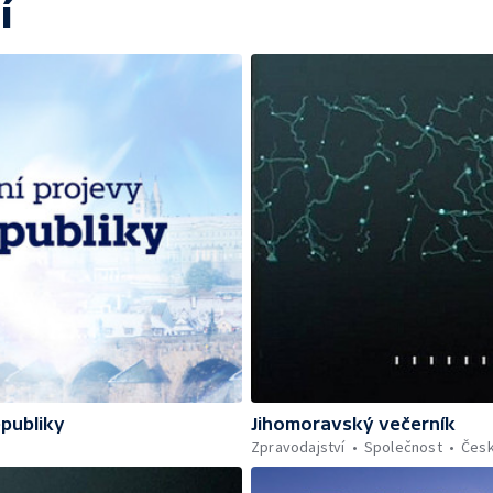
í
epubliky
Jihomoravský večerník
Zpravodajství
Společnost
Čes