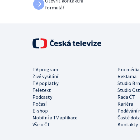
Otevřít kontaktní
formulář
TV program
Pro média
Živé vysílání
Reklama
TV poplatky
Studio Br
Teletext
Studio Os
Podcasty
Rada ČT
Počasí
Kariéra
E-shop
Podávání 
Mobilní a TV aplikace
Časté dot
Vše o ČT
Kontakty