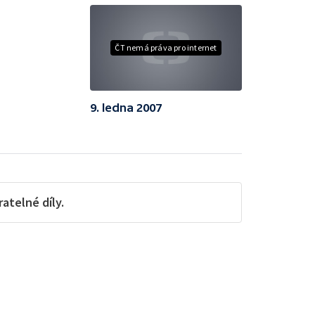
ČT nemá práva pro internet
9. ledna 2007
telné díly.