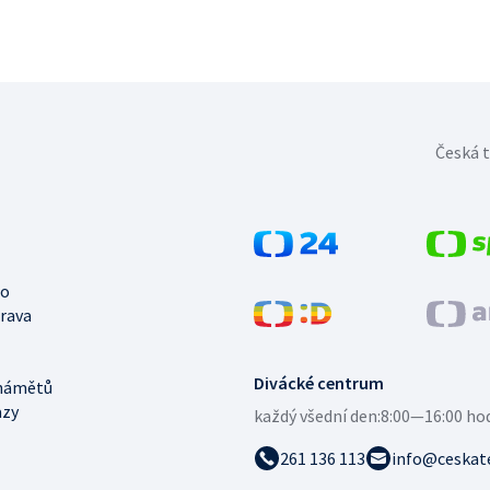
Česká t
no
trava
Divácké centrum
námětů
azy
každý všední den:
8:00—16:00 ho
261 136 113
info@ceskate