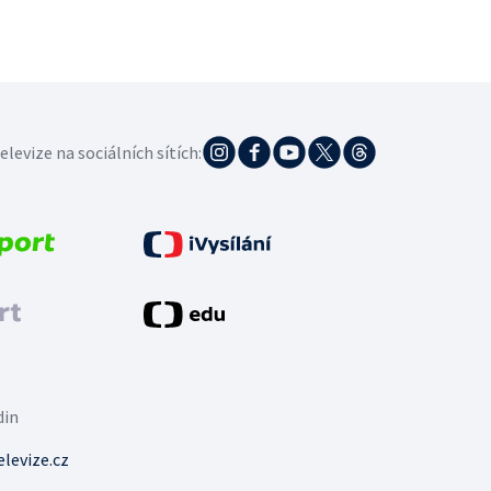
elevize na sociálních sítích:
din
levize.cz