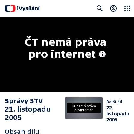
Close
Search
ČT nemá práva 
pro internet
Správy STV
Další díl
ČT nemá práva
21. listopadu
22.
pro internet
listopadu
2005
2005
Obsah dílu