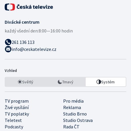
Divácké centrum
každý všední den:
8:00—16:00 hodin
261 136 113
info@ceskatelevize.cz
Vzhled
Světlý
Tmavý
Systém
TV program
Pro média
Živé vysílání
Reklama
TV poplatky
Studio Brno
Teletext
Studio Ostrava
Podcasty
Rada ČT