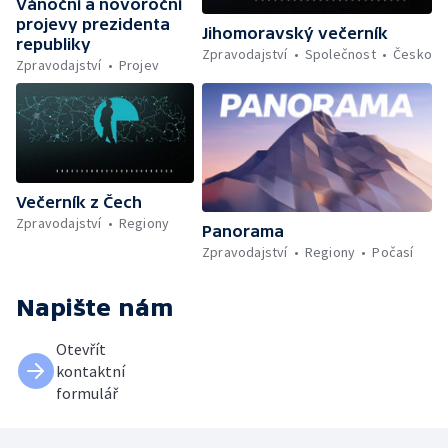
Vánoční a novoroční
projevy prezidenta
Jihomoravský večerník
republiky
Zpravodajství
Společnost
Česko
Zpravodajství
Projev
Večerník z Čech
Zpravodajství
Regiony
Panorama
Zpravodajství
Regiony
Počasí
Napište nám
Otevřít
kontaktní
formulář