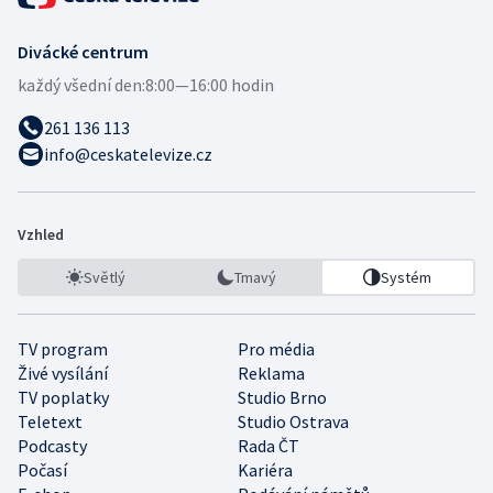
Divácké centrum
každý všední den:
8:00—16:00 hodin
261 136 113
info@ceskatelevize.cz
Vzhled
Světlý
Tmavý
Systém
TV program
Pro média
Živé vysílání
Reklama
TV poplatky
Studio Brno
Teletext
Studio Ostrava
Podcasty
Rada ČT
Počasí
Kariéra