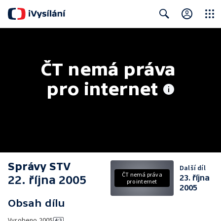
Close
Search
ČT nemá práva 
pro internet
Správy STV
Další díl
ČT nemá práva
22. října 2005
23. října
pro internet
2005
Obsah dílu
Vyrobeno
2005