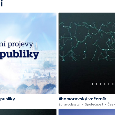
í
epubliky
Jihomoravský večerník
Zpravodajství
Společnost
Čes