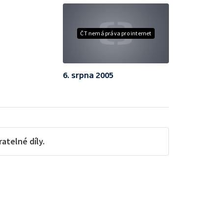
ČT nemá práva pro internet
6. srpna 2005
telné díly.