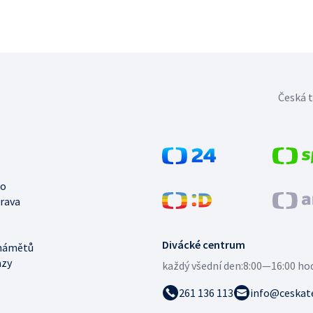
Česká t
no
trava
Divácké centrum
námětů
azy
každý všední den:
8:00—16:00 ho
261 136 113
info@ceskate