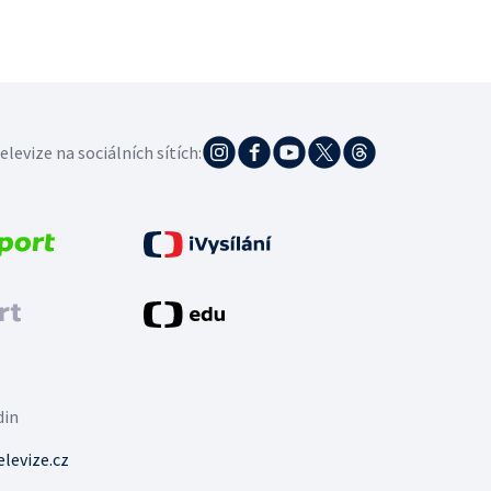
elevize na sociálních sítích:
din
levize.cz