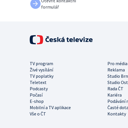
Otevřít kontaktní
formulář
TV program
Pro média
Živé vysílání
Reklama
TV poplatky
Studio Br
Teletext
Studio Os
Podcasty
Rada ČT
Počasí
Kariéra
E-shop
Podávání 
Mobilní a TV aplikace
Časté dot
Vše o ČT
Kontakty