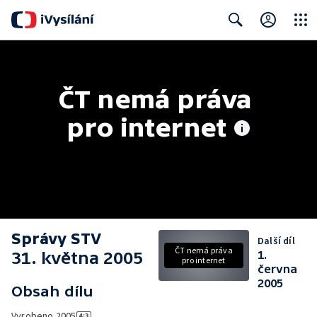
Close
Search
ČT nemá práva 
pro internet
Správy STV
Další díl
ČT nemá práva
31. května 2005
1.
pro internet
června
2005
Obsah dílu
Vyrobeno
2005