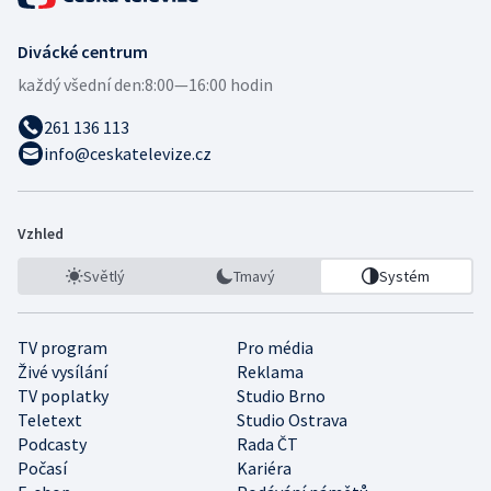
Divácké centrum
každý všední den:
8:00—16:00 hodin
261 136 113
info@ceskatelevize.cz
Vzhled
Světlý
Tmavý
Systém
TV program
Pro média
Živé vysílání
Reklama
TV poplatky
Studio Brno
Teletext
Studio Ostrava
Podcasty
Rada ČT
Počasí
Kariéra