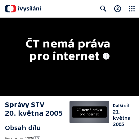
Close
Search
ČT nemá práva 
pro internet
Správy STV
Další díl
ČT nemá práva
20. května 2005
21.
pro internet
května
2005
Obsah dílu
Vyrobeno
2005