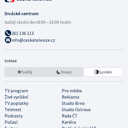
Divácké centrum
každý všední den:
8:00—16:00 hodin
261 136 113
info@ceskatelevize.cz
Vzhled
Světlý
Tmavý
Systém
TV program
Pro média
Živé vysílání
Reklama
TV poplatky
Studio Brno
Teletext
Studio Ostrava
Podcasty
Rada ČT
Počasí
Kariéra