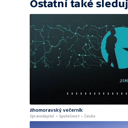
Ostatní také sleduj
Jihomoravský večerník
Zpravodajství
Společnost
Česko