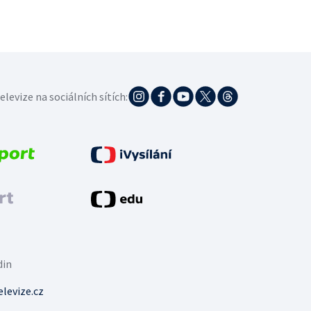
elevize na sociálních sítích:
din
levize.cz