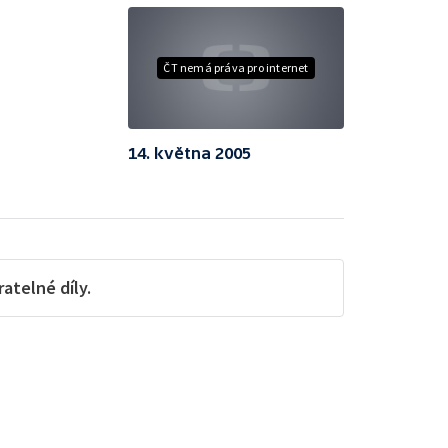
ČT nemá práva pro internet
14. května 2005
telné díly.