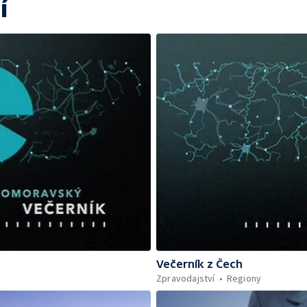
í
Večerník z Čech
Zpravodajství
Regiony