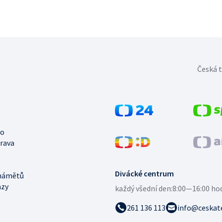
Česká t
no
trava
Divácké centrum
námětů
azy
každý všední den:
8:00—16:00 ho
261 136 113
info@ceskate