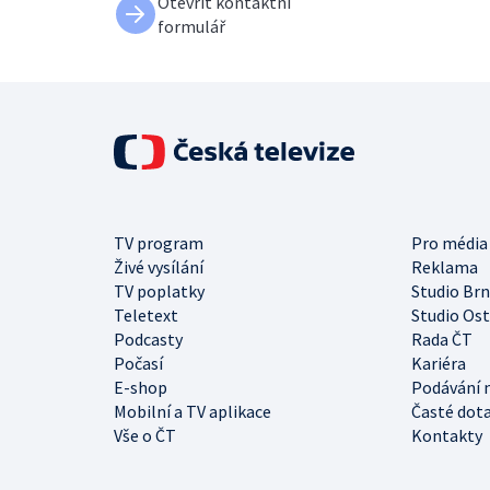
Otevřít kontaktní
formulář
TV program
Pro média
Živé vysílání
Reklama
TV poplatky
Studio Br
Teletext
Studio Os
Podcasty
Rada ČT
Počasí
Kariéra
E-shop
Podávání 
Mobilní a TV aplikace
Časté dot
Vše o ČT
Kontakty