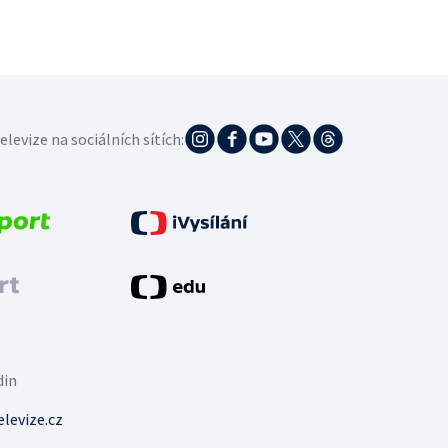
elevize na sociálních sítích:
din
levize.cz