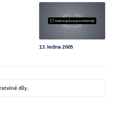
ČT nemá práva pro internet
13. ledna 2005
telné díly.