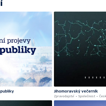
í
epubliky
Jihomoravský večerník
Zpravodajství
Společnost
Čes