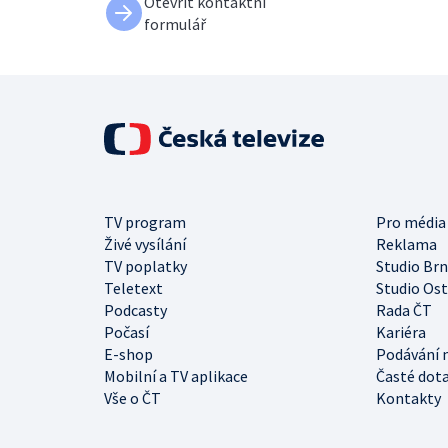
Otevřít kontaktní
formulář
TV program
Pro média
Živé vysílání
Reklama
TV poplatky
Studio Br
Teletext
Studio Os
Podcasty
Rada ČT
Počasí
Kariéra
E-shop
Podávání 
Mobilní a TV aplikace
Časté dot
Vše o ČT
Kontakty