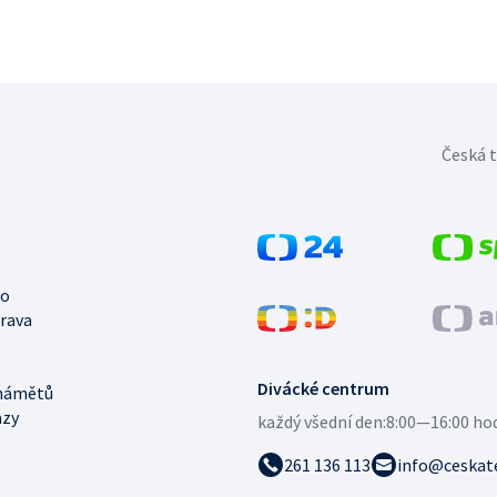
Česká t
no
trava
Divácké centrum
námětů
azy
každý všední den:
8:00—16:00 ho
261 136 113
info@ceskate