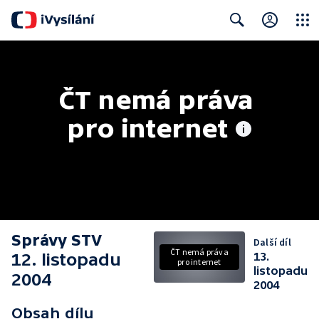
Close
Search
ČT nemá práva 
pro internet
Správy STV
Další díl
ČT nemá práva
12. listopadu
13.
pro internet
listopadu
2004
2004
Obsah dílu