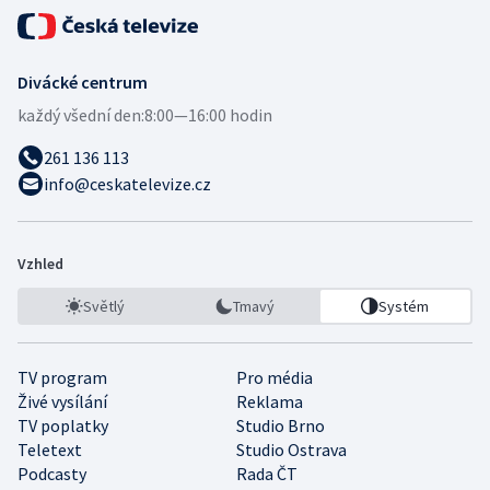
Divácké centrum
každý všední den:
8:00—16:00 hodin
261 136 113
info@ceskatelevize.cz
Vzhled
Světlý
Tmavý
Systém
TV program
Pro média
Živé vysílání
Reklama
TV poplatky
Studio Brno
Teletext
Studio Ostrava
Podcasty
Rada ČT