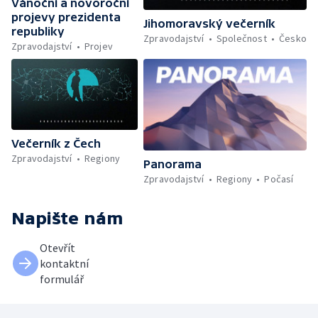
Vánoční a novoroční
projevy prezidenta
Jihomoravský večerník
republiky
Zpravodajství
Společnost
Česko
Zpravodajství
Projev
Večerník z Čech
Zpravodajství
Regiony
Panorama
Zpravodajství
Regiony
Počasí
Napište nám
Otevřít
kontaktní
formulář