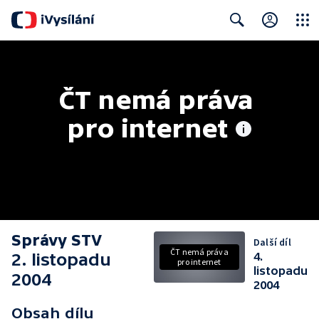
Close
Search
ČT nemá práva 
pro internet
Správy STV
Další díl
ČT nemá práva
2. listopadu
4.
pro internet
listopadu
2004
2004
Obsah dílu