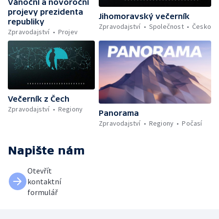
Vánoční a novoroční
projevy prezidenta
Jihomoravský večerník
republiky
Zpravodajství
Společnost
Česko
Zpravodajství
Projev
Večerník z Čech
Zpravodajství
Regiony
Panorama
Zpravodajství
Regiony
Počasí
Napište nám
Otevřít
kontaktní
formulář