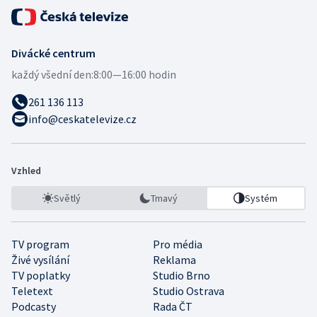
Divácké centrum
každý všední den:
8:00—16:00 hodin
261 136 113
info@ceskatelevize.cz
Vzhled
Světlý
Tmavý
Systém
TV program
Pro média
Živé vysílání
Reklama
TV poplatky
Studio Brno
Teletext
Studio Ostrava
Podcasty
Rada ČT