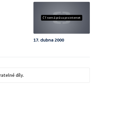
ČT nemá práva pro internet
17. dubna 2000
telné díly.