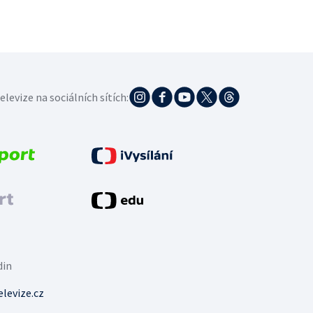
elevize na sociálních sítích:
din
levize.cz