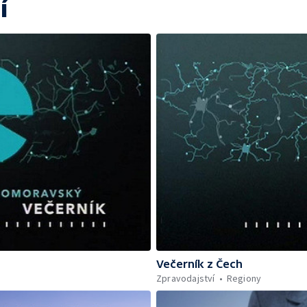
í
Večerník z Čech
Zpravodajství
Regiony