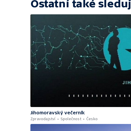
Ostatní také sleduj
Jihomoravský večerník
Zpravodajství
Společnost
Česko