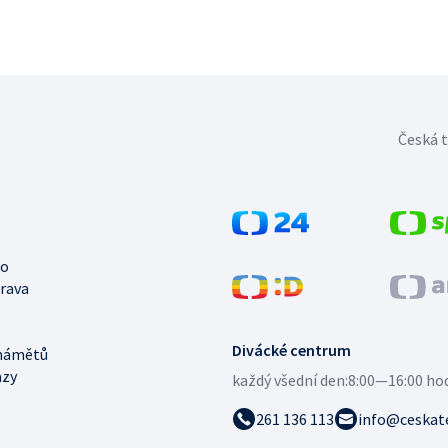
Česká t
no
trava
Divácké centrum
námětů
azy
každý všední den:
8:00—16:00 ho
261 136 113
info@ceskate