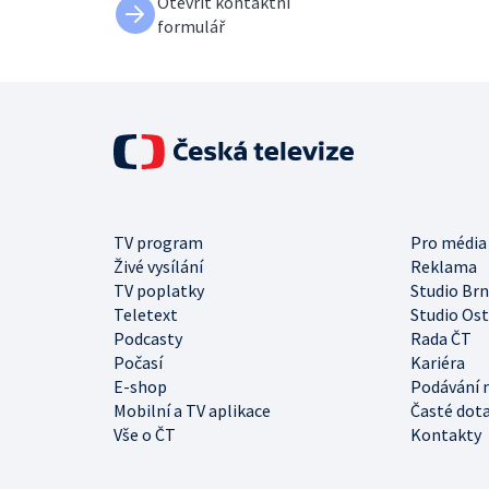
Otevřít kontaktní
formulář
TV program
Pro média
Živé vysílání
Reklama
TV poplatky
Studio Br
Teletext
Studio Os
Podcasty
Rada ČT
Počasí
Kariéra
E-shop
Podávání 
Mobilní a TV aplikace
Časté dot
Vše o ČT
Kontakty