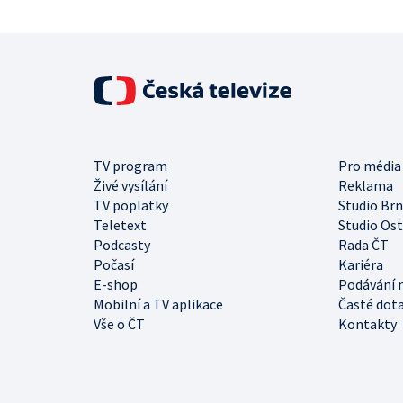
TV program
Pro média
Živé vysílání
Reklama
TV poplatky
Studio Br
Teletext
Studio Os
Podcasty
Rada ČT
Počasí
Kariéra
E-shop
Podávání 
Mobilní a TV aplikace
Časté dot
Vše o ČT
Kontakty