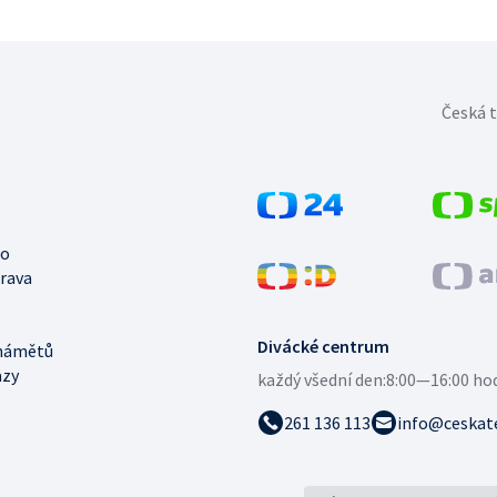
Česká t
no
trava
Divácké centrum
námětů
azy
každý všední den:
8:00—16:00 ho
261 136 113
info@ceskate