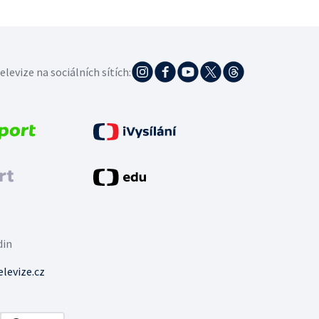
elevize na sociálních sítích:
din
levize.cz