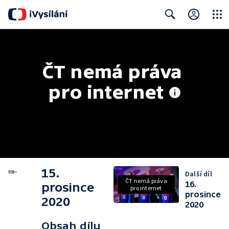
Close
Search
ČT nemá práva 
pro internet
15.
Další díl
ČT nemá práva
16.
prosince
pro internet
prosince
2020
2020
Obsah dílu