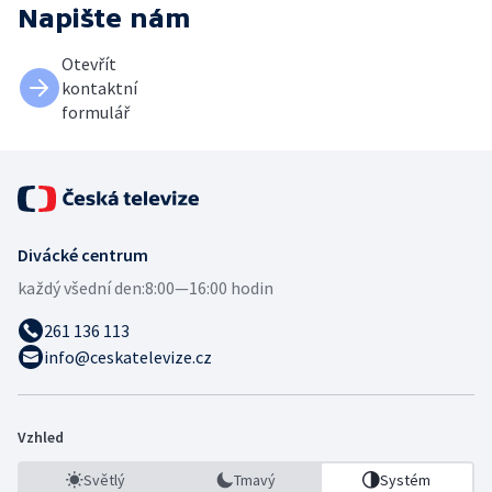
Napište nám
Otevřít
kontaktní
formulář
Divácké centrum
každý všední den:
8:00—16:00 hodin
261 136 113
info@ceskatelevize.cz
Vzhled
Světlý
Tmavý
Systém