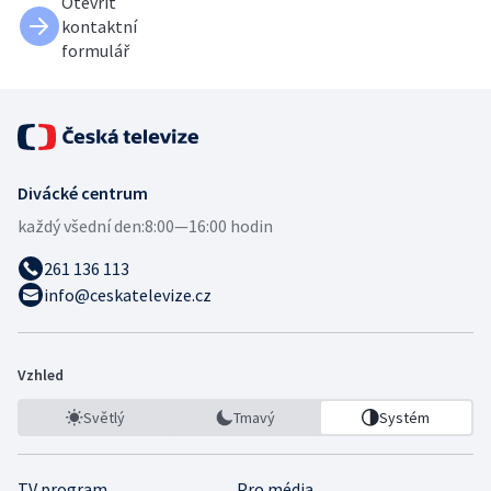
Otevřít
kontaktní
formulář
Divácké centrum
každý všední den:
8:00—16:00 hodin
261 136 113
info@ceskatelevize.cz
Vzhled
Světlý
Tmavý
Systém
TV program
Pro média