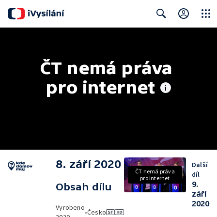
Close
Search
ČT nemá práva 
pro internet
8. září 2020
Další
ČT nemá práva
díl
pro internet
9.
Obsah dílu
září
2020
Vyrobeno
•
Česko