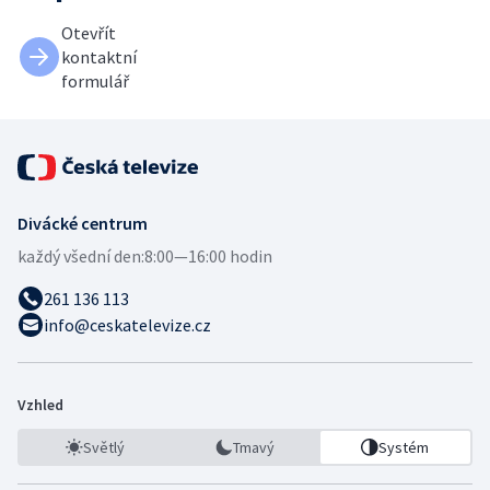
Otevřít
kontaktní
formulář
Divácké centrum
každý všední den:
8:00—16:00 hodin
261 136 113
info@ceskatelevize.cz
Vzhled
Světlý
Tmavý
Systém