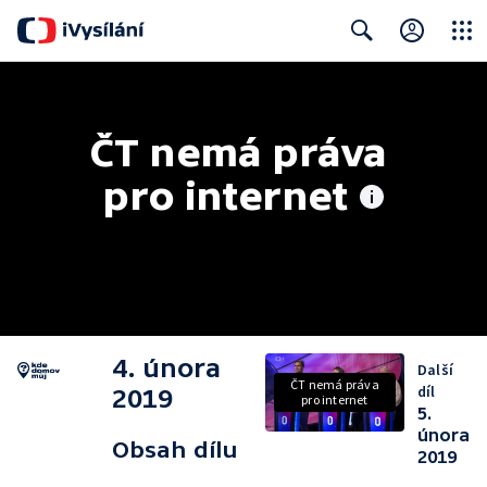
Close
Search
ČT nemá práva 
pro internet
4. února
Další
ČT nemá práva
díl
2019
pro internet
5.
února
Obsah dílu
2019