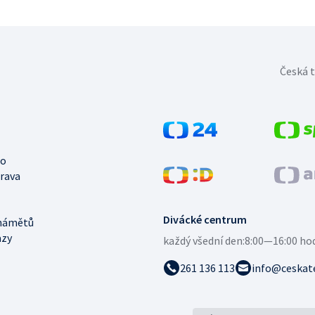
Česká t
no
trava
Divácké centrum
námětů
azy
každý všední den:
8:00—16:00 ho
261 136 113
info@ceskate