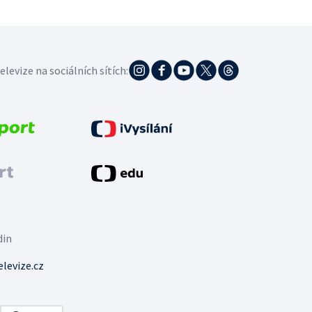
elevize na sociálních sítích:
din
levize.cz