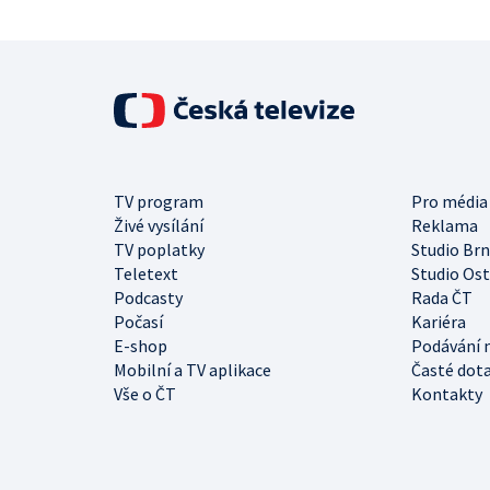
TV program
Pro média
Živé vysílání
Reklama
TV poplatky
Studio Br
Teletext
Studio Os
Podcasty
Rada ČT
Počasí
Kariéra
E-shop
Podávání 
Mobilní a TV aplikace
Časté dot
Vše o ČT
Kontakty