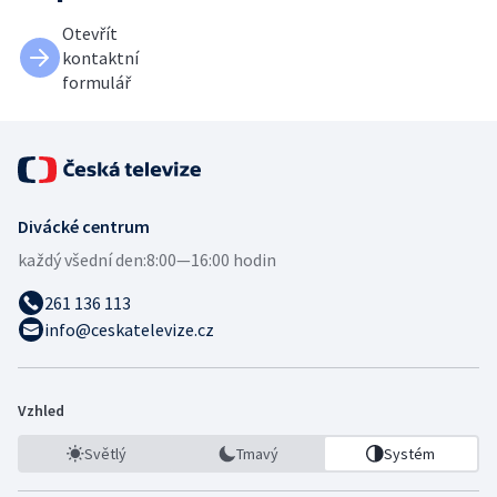
Otevřít
kontaktní
formulář
Divácké centrum
každý všední den:
8:00—16:00 hodin
261 136 113
info@ceskatelevize.cz
Vzhled
Světlý
Tmavý
Systém