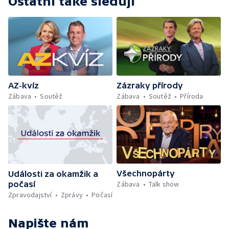
Ostatní také sledují
Zázraky přírody
AZ-kvíz
Zábava
Soutěž
Příroda
Zábava
Soutěž
Všechnopárty
Události za okamžik a
počasí
Zábava
Talk show
Zpravodajství
Zprávy
Počasí
Napište nám