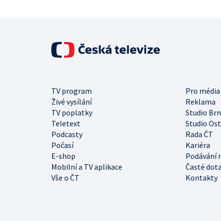
TV program
Pro média
Živé vysílání
Reklama
TV poplatky
Studio Br
Teletext
Studio Os
Podcasty
Rada ČT
Počasí
Kariéra
E-shop
Podávání 
Mobilní a TV aplikace
Časté dot
Vše o ČT
Kontakty