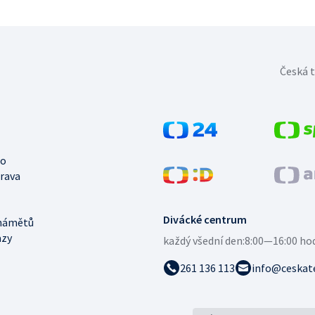
Česká t
no
trava
Divácké centrum
námětů
azy
každý všední den:
8:00—16:00 ho
261 136 113
info@ceskate