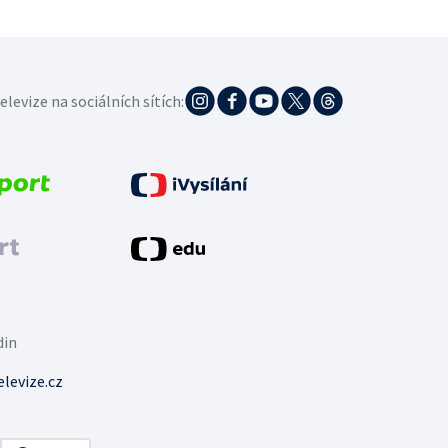
elevize na sociálních sítích:
din
levize.cz