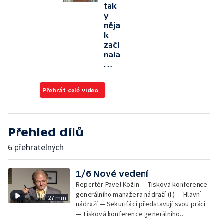
tak
y
něja
k
začí
nala
…
Přehrát celé video
Přehled dílů
6 přehratelných
1/6 Nové vedení
Reportér Pavel Kožín — Tisková konference
generálního manažera nádraží (I.) — Hlavní
27 min
nádraží — Sekuriťáci představují svou práci
— Tisková konference generálního