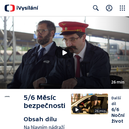
Close
Search
26 min
5/6 Měsíc
Další
díl
bezpečnosti
6/6
26 min
Noční
Obsah dílu
život
Na hlavním nádraží