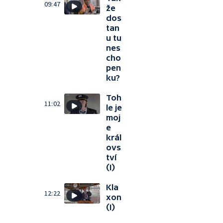
09:47
že
dos
tan
u tu
nes
cho
pen
ku?
Toh
11:02
le je
moj
e
král
ovs
tví
(I)
Kla
12:22
xon
(I)