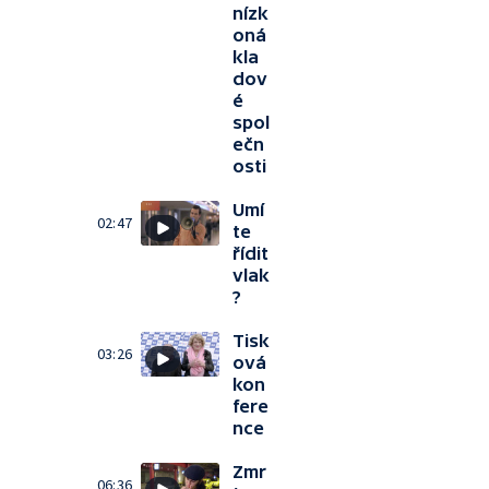
nízk
oná
kla
dov
é
spol
ečn
osti
Umí
02:47
te
řídit
vlak
?
Tisk
03:26
ová
kon
fere
nce
Zmr
06:36