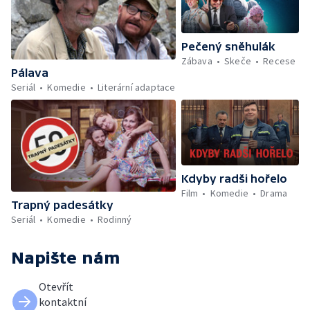
Pečený sněhulák
Zábava
Skeče
Recese
Pálava
Seriál
Komedie
Literární adaptace
Kdyby radši hořelo
Film
Komedie
Drama
Trapný padesátky
Seriál
Komedie
Rodinný
Napište nám
Otevřít
kontaktní