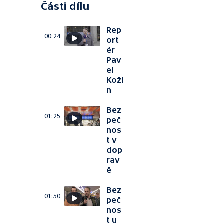
Části dílu
Rep
00:24
ort
ér
Pav
el
Koží
n
Bez
01:25
peč
nos
t v
dop
rav
ě
Bez
01:50
peč
nos
t u