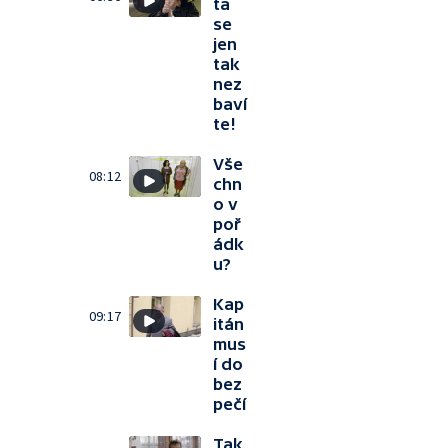
ta
se
jen
tak
nez
baví
te!
Vše
08:12
chn
o v
poř
ádk
u?
Kap
09:17
itán
mus
í do
bez
pečí
Tak