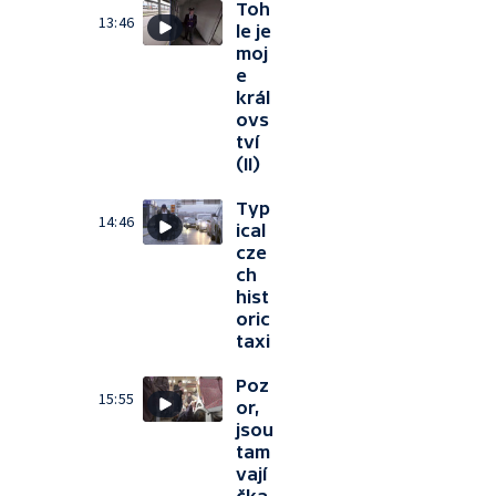
Toh
13:46
le je
moj
e
král
ovs
tví
(II)
Typ
14:46
ical
cze
ch
hist
oric
taxi
Poz
15:55
or,
jsou
tam
vají