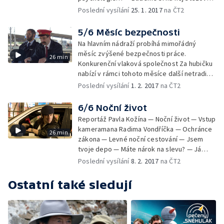
manažera nádraží (III.) — To jsou tak něžná
u něj! — Kalinka — Koupila bych mu kytičku…
Poslední vysílání
25. 1. 2017
na ČT2
stvoření! — Pyrotechnická akce — Za
— Báseň pro prezidenta (I) — Koupila bych
komunistů bomby nebyly
mu kytičku… (II) — Báseň pro prezidenta (II)
5/6 Měsíc bezpečnosti
— Přijede prezident! (II) — O bezpečnostních
Na hlavním nádraží probíhá mimořádný
opatřeních (I) — Výzdoba nádraží (I) — O
měsíc zvýšené bezpečnosti práce.
26 min
bezpečnostních opatřeních (II) — Přijede
Konkurenční vlaková společnost Za hubičku
prezident! (III) — Mám trauma! — Volejte
nabízí v rámci tohoto měsíce další netradiční
Martu Kubišovou! — Výzdoba nádraží (II)
slevy.
Poslední vysílání
1. 2. 2017
na ČT2
6/6 Noční život
Reportáž Pavla Kožína — Noční život — Vstup
kameramana Radima Vondříčka — Ochránce
26 min
zákona — Levné noční cestování — Jsem
tvoje depo — Máte nárok na slevu? — Já
bysem potřeboval neschopenku! —
Poslední vysílání
8. 2. 2017
na ČT2
Bezpečnostní tlačítko (I) — Přednosta
stanice — Bezpečnostní tlačítko (II) —
Ostatní také sledují
Kouření zakázáno! (I) — Strojvedoucí —
Doprovod — Kouření zakázáno! (II) — Celá
moje duše pláče — Exclusive menu — Ve dne
jako v noci — Kouření zakázáno! (III)