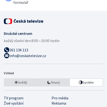
formulář
Divácké centrum
každý všední den:
8:00—16:00 hodin
261 136 113
info@ceskatelevize.cz
Vzhled
Světlý
Tmavý
Systém
TV program
Pro média
Živé vysílání
Reklama