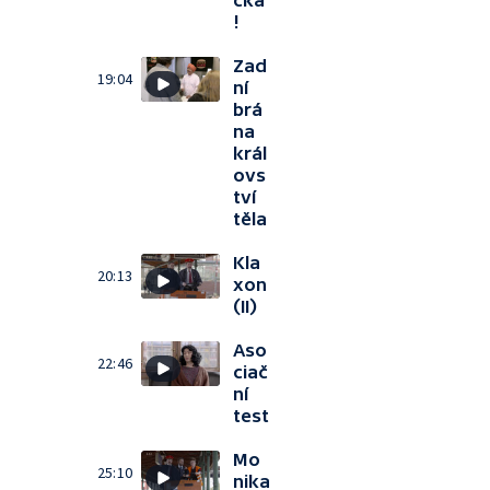
čka
!
Zad
19:04
ní
brá
na
král
ovs
tví
těla
Kla
20:13
xon
(II)
Aso
22:46
ciač
ní
test
Mo
25:10
nika