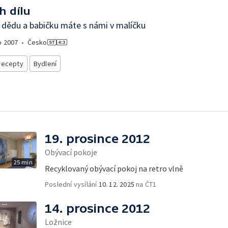
h dílu
 dědu a babičku máte s námi v malíčku
o
2007
•
Česko
recepty
Bydlení
19. prosince 2012
Obývací pokoje
25 min
Recyklovaný obývací pokoj na retro vlně
Poslední vysílání
10. 12. 2025
na ČT1
14. prosince 2012
Ložnice