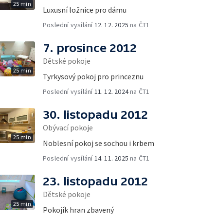
25 min
Luxusní ložnice pro dámu
Poslední vysílání
12. 12. 2025
na ČT1
7. prosince 2012
Dětské pokoje
25 min
Tyrkysový pokoj pro princeznu
Poslední vysílání
11. 12. 2024
na ČT1
30. listopadu 2012
Obývací pokoje
25 min
Noblesní pokoj se sochou i krbem
Poslední vysílání
14. 11. 2025
na ČT1
23. listopadu 2012
Dětské pokoje
25 min
Pokojík hran zbavený