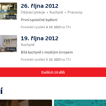
26. října 2012
Obývací pokoje
•
Kuchyně
•
Pracovny
25 min
První společné bydlení
Poslední vysílání
4. 10. 2025
na ČT1
19. října 2012
Kuchyně
25 min
Bílá kuchyně s modrým stropem
Poslední vysílání
3. 10. 2025
na ČT1
Dalších 10 dílů
í