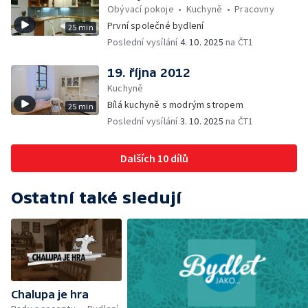
Obývací pokoje
•
Kuchyně
•
Pracovny
První společné bydlení
25 min
Poslední vysílání
4. 10. 2025
na ČT1
19. října 2012
Kuchyně
Bílá kuchyně s modrým stropem
25 min
Poslední vysílání
3. 10. 2025
na ČT1
Dalších 10 dílů
Ostatní také sledují
Chalupa je hra