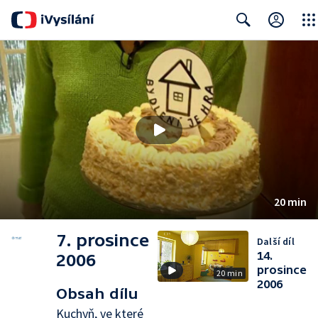
Close
Search
20 min
7. prosince
Další díl
14.
2006
prosince
20 min
2006
Obsah dílu
Kuchyň, ve které