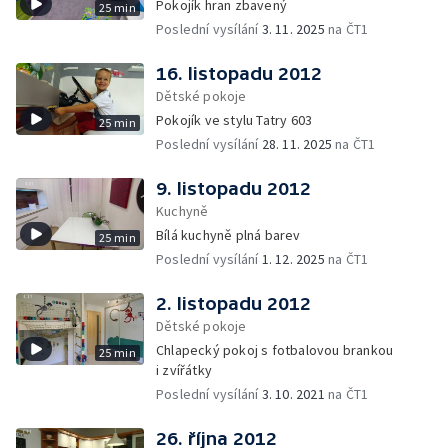
Pokojík hran zbavený
25 min
Poslední vysílání
3. 11. 2025
na ČT1
16. listopadu 2012
Dětské pokoje
Pokojík ve stylu Tatry 603
25 min
Poslední vysílání
28. 11. 2025
na ČT1
9. listopadu 2012
Kuchyně
Bílá kuchyně plná barev
25 min
Poslední vysílání
1. 12. 2025
na ČT1
2. listopadu 2012
Dětské pokoje
Chlapecký pokoj s fotbalovou brankou
25 min
i zvířátky
Poslední vysílání
3. 10. 2021
na ČT1
26. října 2012