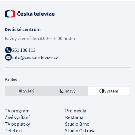
Divácké centrum
každý všední den:
8:00—16:00 hodin
261 136 113
info@ceskatelevize.cz
Vzhled
Světlý
Tmavý
Systém
TV program
Pro média
Živé vysílání
Reklama
TV poplatky
Studio Brno
Teletext
Studio Ostrava