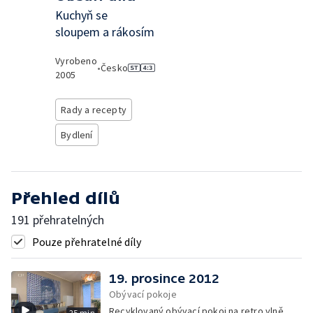
Kuchyň se
sloupem a rákosím
Vyrobeno
•
Česko
2005
Rady a recepty
Bydlení
Přehled dílů
191 přehratelných
Pouze přehratelné díly
19. prosince 2012
Obývací pokoje
Recyklovaný obývací pokoj na retro vlně
25 min