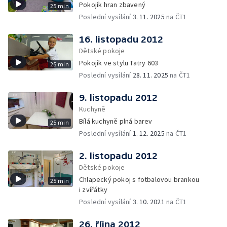
Pokojík hran zbavený
25 min
Poslední vysílání
3. 11. 2025
na ČT1
16. listopadu 2012
Dětské pokoje
Pokojík ve stylu Tatry 603
25 min
Poslední vysílání
28. 11. 2025
na ČT1
9. listopadu 2012
Kuchyně
Bílá kuchyně plná barev
25 min
Poslední vysílání
1. 12. 2025
na ČT1
2. listopadu 2012
Dětské pokoje
Chlapecký pokoj s fotbalovou brankou
25 min
i zvířátky
Poslední vysílání
3. 10. 2021
na ČT1
26. října 2012