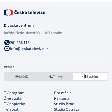
Divácké centrum
každý všední den:
8:00—16:00 hodin
261 136 113
info@ceskatelevize.cz
Vzhled
Světlý
Tmavý
Systém
TV program
Pro média
Živé vysílání
Reklama
TV poplatky
Studio Brno
Teletext
Studio Ostrava