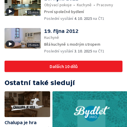
Obývací pokoje
•
Kuchyně
•
Pracovny
První společné bydlení
25 min
Poslední vysílání
4. 10. 2025
na ČT1
19. října 2012
Kuchyně
Bílá kuchyně s modrým stropem
25 min
Poslední vysílání
3. 10. 2025
na ČT1
Dalších 10 dílů
Ostatní také sledují
Chalupa je hra