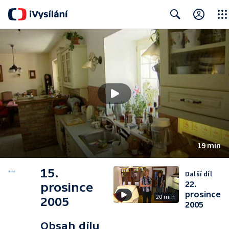
Close
Search
19 min
15.
Další díl
22.
prosince
prosince
20 min
2005
2005
Obsah dílu