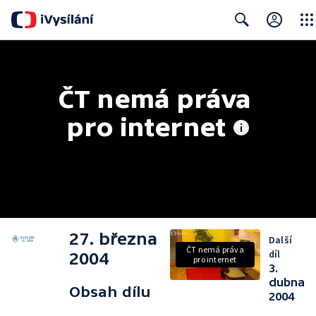
Close
Search
ČT nemá práva 
pro internet
27. března
Další
ČT nemá práva
díl
2004
pro internet
3.
dubna
Obsah dílu
2004