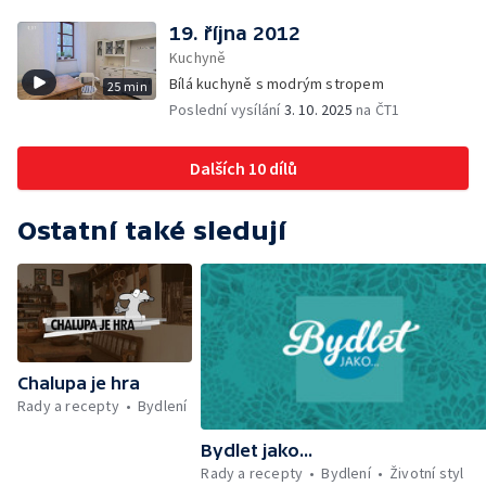
19. října 2012
Kuchyně
Bílá kuchyně s modrým stropem
25 min
Poslední vysílání
3. 10. 2025
na ČT1
Dalších 10 dílů
Ostatní také sledují
Chalupa je hra
Rady a recepty
Bydlení
Bydlet jako...
Rady a recepty
Bydlení
Životní styl