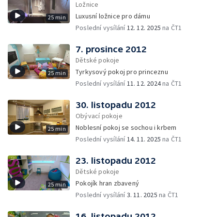
Ložnice
Luxusní ložnice pro dámu
25 min
Poslední vysílání
12. 12. 2025
na ČT1
7. prosince 2012
Dětské pokoje
Tyrkysový pokoj pro princeznu
25 min
Poslední vysílání
11. 12. 2024
na ČT1
30. listopadu 2012
Obývací pokoje
Noblesní pokoj se sochou i krbem
25 min
Poslední vysílání
14. 11. 2025
na ČT1
23. listopadu 2012
Dětské pokoje
Pokojík hran zbavený
25 min
Poslední vysílání
3. 11. 2025
na ČT1
16. listopadu 2012