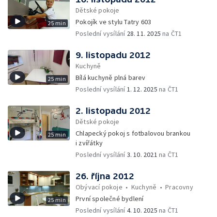
Dětské pokoje
Pokojík ve stylu Tatry 603
25 min
Poslední vysílání
28. 11. 2025
na ČT1
9. listopadu 2012
Kuchyně
Bílá kuchyně plná barev
25 min
Poslední vysílání
1. 12. 2025
na ČT1
2. listopadu 2012
Dětské pokoje
Chlapecký pokoj s fotbalovou brankou
25 min
i zvířátky
Poslední vysílání
3. 10. 2021
na ČT1
26. října 2012
Obývací pokoje
•
Kuchyně
•
Pracovny
První společné bydlení
25 min
Poslední vysílání
4. 10. 2025
na ČT1