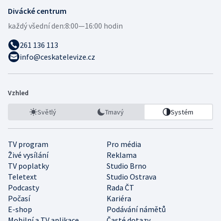
Divácké centrum
každý všední den:
8:00—16:00 hodin
261 136 113
info@ceskatelevize.cz
Vzhled
Světlý
Tmavý
Systém
TV program
Pro média
Živé vysílání
Reklama
TV poplatky
Studio Brno
Teletext
Studio Ostrava
Podcasty
Rada ČT
Počasí
Kariéra
E-shop
Podávání námětů
Mobilní a TV aplikace
Časté dotazy