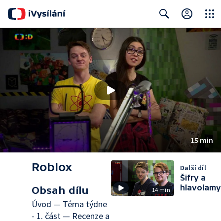
Close
Search
15 min
Roblox
Další díl
Šifry a
hlavolamy
Obsah dílu
14 min
Úvod — Téma týdne
- 1. část — Recenze a