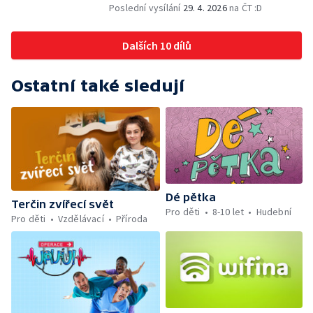
Matyášem a Naomi se nedá smazat, vypnout
Poslední vysílání
29. 4. 2026
na ČT :D
nebo restartovat. A tak tu pro vás mají
pravidelnou nálož herního pokoukání. A
Dalších 10 dílů
mrknout na ni můžete... třeba se skutečným
kámošem nebo kámoškou!
Ostatní také sledují
Dé pětka
Terčin zvířecí svět
Pro děti
8-10 let
Hudební
Pro děti
Vzdělávací
Příroda