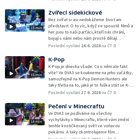
taky dorazí autoři české hry o ovčáckém
pejskovi!
Zvířecí sidekickové
Bez zvířat si asi nedokážeme život ani
představit. O to víc, když ve spoustě filmů a
15 min
her jsou to naši parťáci, kteří nás chrání,
bojují s námi nebo nám prostě dělají
společnost. Kromě toho se taky potkáme s
Poslední vysílání
24. 6. 2026
na ČT :D
autorem české hry pro děti s ADHD.
K-Pop
K-Pop je dneska všude. Co o něm ale fakt
víte? Ve DVA3 se koukneme na jeho začátky,
15 min
samozřejmě na K-Pop Demon Hunters ale
taky třeba na to, jaká je to fuška stát se K-
Pop idolem.
Poslední vysílání
17. 6. 2026
na ČT :D
Pečení v Minecraftu
Ve DVA3 se podíváme na všechny
vychytávky v Minecraftu, které vám změní
14 min
tenhle kostičkovaný svět ve voňavou
pekárnu. A taky zkontrolujeme film
Supergirl!