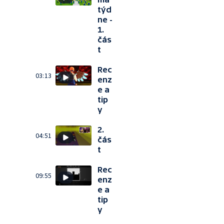
týd
ne -
1.
čás
t
Rec
03:13
enz
e a
tip
y
2.
04:51
čás
t
Rec
09:55
enz
e a
tip
y