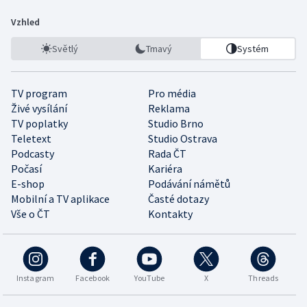
Vzhled
Světlý
Tmavý
Systém
TV program
Pro média
Živé vysílání
Reklama
TV poplatky
Studio Brno
Teletext
Studio Ostrava
Podcasty
Rada ČT
Počasí
Kariéra
E-shop
Podávání námětů
Mobilní a TV aplikace
Časté dotazy
Vše o ČT
Kontakty
Instagram
Facebook
YouTube
X
Threads