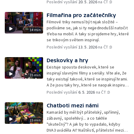
Metroidvania.
Poslední vysílání
20. 5. 2026
na ČT :D
Filmařina pro začátečníky
Filmové triky nemusí být nijak složité –
podíváme se, jak si ty nejjednodušší natočit
14 min
třeba na mobil. A taky si projdeme hry, které
se trikovým světem inspirují.
Poslední vysílání
13. 5. 2026
na ČT :D
Deskovky a hry
Existuje spousta deskovek, které se
inspirují slavnými filmy a seriály. Víte ale, že
15 min
taky existují takové, které se inspirují hrami.
A že jsou taky hry, které se naopak inspirují
u deskovek? Prozkoumáme všechny
Poslední vysílání
6. 5. 2026
na ČT :D
možnosti a jednu si taky zahrajeme.
Chatboti mezi námi
Kamarád by měl být přátelský, upřímný,
zábavný, spolehlivý... a co takhle
15 min
"skutečný"? A jak by to vypadalo, kdyby
DVA3 uváděla AI? Naštěstí, přátelství mezi