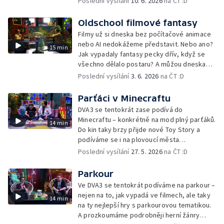
Poslední vysílání
10. 6. 2026
na ČT :D
Oldschool filmové fantasy
Filmy už si dneska bez počítačové animace
nebo AI nedokážeme představit. Nebo ano?
15 min
Jak vypadaly fantasy pecky dřív, když se
všechno dělalo postaru? A můžou dneska
filmy vypadat stejně? Kromě toho se ve
Poslední vysílání
3. 6. 2026
na ČT :D
DVA3 koukneme samozřejmě na nálož her a
taky na novinky v kinech.
Parťáci v Minecraftu
DVA3 se tentokrát zase podívá do
Minecraftu – konkrétně na mod plný parťáků.
14 min
Do kin taky brzy přijde nové Toy Story a
podíváme se i na plovoucí města
budoucnosti.
Poslední vysílání
27. 5. 2026
na ČT :D
Parkour
Ve DVA3 se tentokrát podíváme na parkour –
nejen na to, jak vypadá ve filmech, ale taky
14 min
na ty nejlepší hry s parkourovou tematikou.
A prozkoumáme podrobněji herní žánry