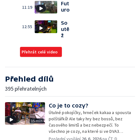
Fut
11:19
uro
So
12:55
utě
ž
Přehrát celé video
Přehled dílů
395 přehratelných
Co je to cozy?
Útulné pokojíčky, hrneček kakaa a spousta
polštářků! Ale taky hry bez bossů, bez
15 min
časového limitů a bez nebezpečí. To
všechno je cozy, na které si ve DVA3
posvítíme. A to není všechno – do studia
Poslední vysílání
26. 6. 2026
na ČT :D